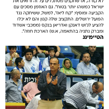
לא קורה, אז שחקנים מסתכלים על זה ורואים את
ישראל כמשהו יותר בטוח". גם האוזמן מסכים עם
הקביעה ומוסיף: "קח ליאז', למשל, ששיחקה נגד
הפועל ירושלים. התקציב שלה קטן והם לא יכלו
להציע לג'וש דאנקן ואדריאן בנקס (ממכבי אשדוד
ומברק נתניה בהתאמה, א.ש) הארכת חוזה".
הטיימינג