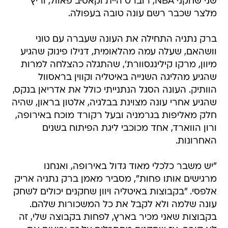
שני שחקני NBA, רוברט היית וקאסיב פאוול, וריץ'
מלצר שכבר רשם עונה טובה בעפולה.
ברק נתניה התחילה את העונה שעברה עם טוני
וושהאם, שעלה עמה מהלאומית, דנילו פינוק שהגיע
מיוון, מרקו קילינגסוורת', שהתגלה כהצלחה למרות
שהגיע מהליגה השנייה באיטליה וקווין בראסוול
הוותיק. העונה הסגל הנתנייתי כולל את אדריאן בנקס,
שהגיע אחרי עונה מצוינת בבלגיה, אלטון בראון, שהיה
חלק מאליפות בגרמניה ובעל רקורד מוכח באירופה,
ורון הווארד, אחד מכוכבי ליגת הפיתוח בשנים
האחרונות.
"יש משבר כלכלי מאוד גדול באירופה, ואנחנו
מרגישים אותו פחות", מסביר מאמן ברק נתניה אריק
אלפסי. "בקבוצות באיטליה ויוון שחקנים יכולים לשחק
עונה שלמה ולא לקבל את כל המשכורות שלהם.
בקבוצות שאני מכיר בארץ, לפחות בקבוצה שלי, זה