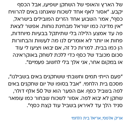
של הארץ והאופי של השחקן ישפיעו, אבל הכסף
יקבע. "אסור לאף אחד לשכוח שאנחנו באים להרוויח
כסף", אמר השבוע אחד הזרים המובילים בישראל,
"אין מדינה כמו ישראל מבחינת נוחות. אפשר לצאת
פה עד אמצע הלילה בלי שתיתקל בבעיות מיוחדות,
פחות או יותר לא אומרים לנו מה לעשות והבחורות
הן כמו בבית. למרות כל זה, אם יבואו ויציעו לי עוד
סכום מכובד של כסף כדי ללכת לשחק באוקראינה
או במקום אחר, אני אלך בלי לחשוב פעמיים".
"פעם הייתי תמים וחשבתי ששחקנים באים בשבילנו",
מסכם בית הלחמי. "אבל בסופו של יום שחקנים באים
לפה בשביל כסף. אם הפער הוא של 50 אלף דולר,
שחקן לא יבוא לפה. אסור לשכוח שבחור כמו עומאר
סניד הלך עד לאיראן בשביל עוד קצת כסף".
אריק אלפסי
אריאל בית הלחמי