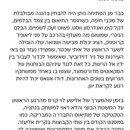
כבר מן הפתיחה ניתן היה להבחין בהגנה מבולבלת
של מכבי חיפה, כשחוסר התיאום בין צמד הבלמים,
דקל קינן ואנדרסון ווסט, פשוט זעק לשמיים. הבלם
הניגרי, שמשום מה מועדף בהרכב על פני ליאוניד
קרופניק, הציג יכולת מבישה ושגיאה שלו הובילה
לשער הראשון של איתי שכטר, שמצידו נעזר גם באי
העירנות של ניר דוידוביץ', שאיפשר לכדור לעבור בין
ידיו אל הרשת. כל זאת לנגד עיניהם הבוחנות של
הסקאוטים מדורטמונד, שצפו בו באחד ממשחקיו
הגרועים בשנים האחרונות. דודו אוואט יכול להיות
רגוע לקראת יוון.
בזמן שהמערך של אלישע לוי קרס מהרגע הראשון
על המשטח הבוצי והלא ראוי למשחק בנתניה,
הטקטיקה של מתיאוס התבררה כמבריקה. כמו
במפגש הקודם בין שתי הקבוצות בקרית אליעזר,
נתניה הביכה את חיפה במתפרצות ואיפשרה לה