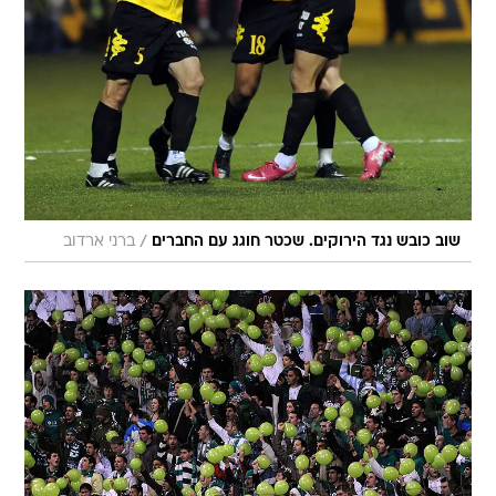
/
שוב כובש נגד הירוקים. שכטר חוגג עם החברים
ברני ארדוב