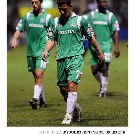
/
ערב מביש. שחקני חיפה מתוסכלים
ברני ארדוב