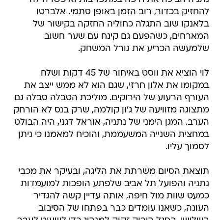
להחזיק בכדור, רוב הזמן באופן סתמי. אלברטו
בלאנקו שוב התגלה כחוליה החזקה בקישור של
המארחים, כשהפעם גם קינח עם שער חשוב
שלמעשה הכריע את גורל המשחק.
לוי הוציא את ווסט באיחור של 45 דקות ושלח
במקומו את אלון חרזי, שגם הוא לא ממש ייצב את
העורף הרעוע של הירוקים. מוליכת הטבלה סבלה גם
מתצוגה מזוויעה של ג'ון קולמה, שרק בנס לא הורחק
הערב. המגן הימני של נתניה, אוראל דגני, היה הבולט
במחצית השנייה המשעממת, והוכיח למאמנו כי ניתן
לסמוך עליו.
תוצאת הסיום משרתת את הליגה, ובעיקר את מכבי
נתניה והפועל תל אביב שלפתע הופכות למועמדות
כמעט שוות מול חיפה, אותה עדיין קשה להגדיר
העונה, כשאנו עומדים כבר בפתחו של הסיבוב