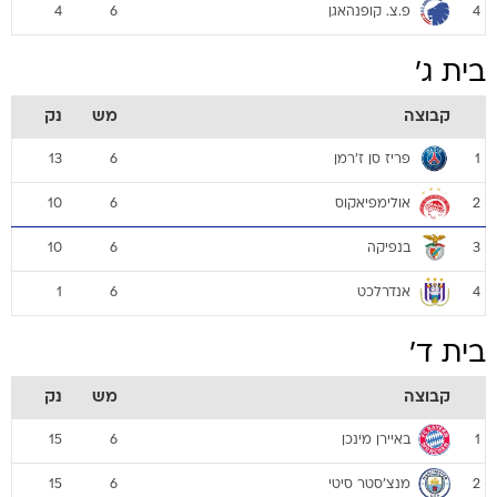
פ.צ. קופנהאגן
4
6
4
בית ג'
קבוצה
מש
נק
פריז סן ז'רמן
13
6
1
אולימפיאקוס
10
6
2
בנפיקה
10
6
3
אנדרלכט
1
6
4
בית ד'
קבוצה
מש
נק
באיירן מינכן
15
6
1
מנצ'סטר סיטי
15
6
2