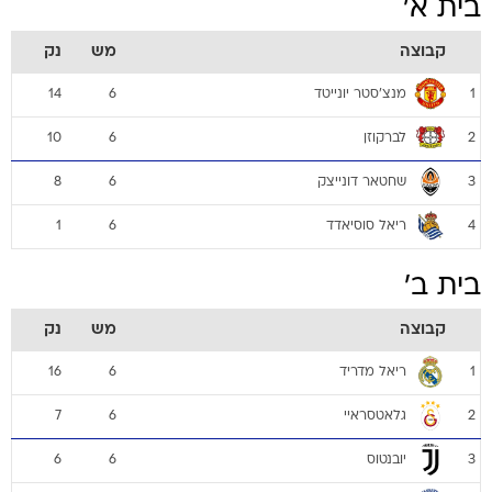
בית א'
קבוצה
מש
נק
מנצ'סטר יונייטד
14
6
1
לברקוזן
10
6
2
שחטאר דונייצק
8
6
3
ריאל סוסיאדד
1
6
4
בית ב'
קבוצה
מש
נק
ריאל מדריד
16
6
1
גלאטסראיי
7
6
2
יובנטוס
6
6
3