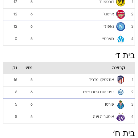
דורטמונד
12
6
1
ארסנל
12
6
2
נאפולי
12
6
3
מארסיי
0
6
4
בית ז'
קבוצה
מש
נק
אתלטיקו מדריד
16
6
1
זניט סנט פטרסבורג
6
6
2
פורטו
5
6
3
אוסטריה וינה
5
6
4
בית ח'