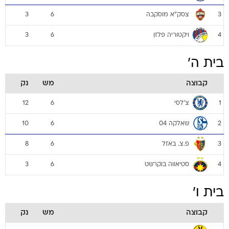
צסק"א מוסקבה
3
6
3
ויקטוריה פלזן
3
6
4
בית ה'
קבוצה
מש
נק
צ'לסי
12
6
1
שאלקה 04
10
6
2
פ.צ. באזל
8
6
3
סטיאווה בוקרשט
3
6
4
בית ו'
קבוצה
מש
נק