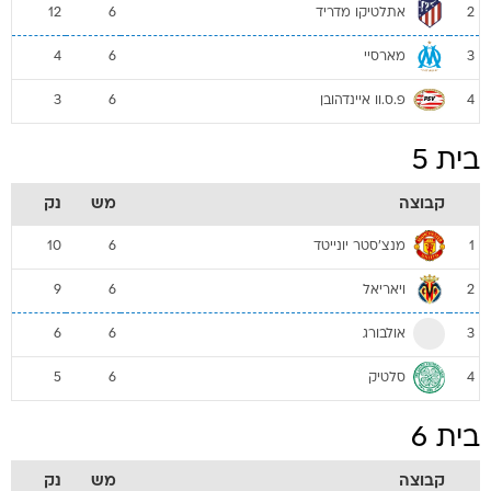
אתלטיקו מדריד
12
6
2
מארסיי
4
6
3
פ.ס.וו איינדהובן
3
6
4
בית 5
קבוצה
מש
נק
מנצ'סטר יונייטד
10
6
1
ויאריאל
9
6
2
אולבורג
6
6
3
סלטיק
5
6
4
בית 6
קבוצה
מש
נק