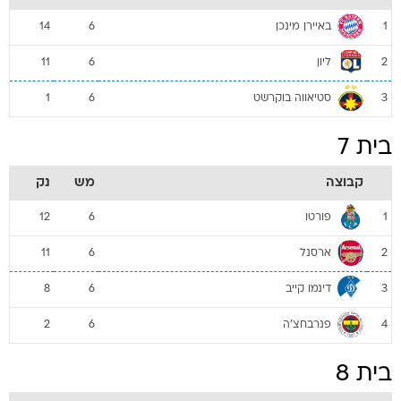
באיירן מינכן
14
6
1
ליון
11
6
2
סטיאווה בוקרשט
1
6
3
בית 7
קבוצה
מש
נק
פורטו
12
6
1
ארסנל
11
6
2
דינמו קייב
8
6
3
פנרבחצ'ה
2
6
4
בית 8