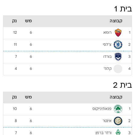
בית 1
קבוצה
מש
נק
רומא
12
6
1
צ'לסי
11
6
2
בורדו
7
6
3
קלוז'
4
6
4
בית 2
קבוצה
מש
נק
פנאתינייקוס
10
6
1
אינטר
8
6
2
ורדר ברמן
7
6
3