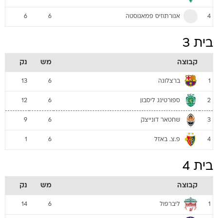
אנורתוזיס פמאגוסטה
6
6
4
בית 3
קבוצה
מש
נק
ברצלונה
13
6
1
ספורטינג ליסבון
12
6
2
שחטאר דונייצק
9
6
3
פ.צ. באזל
1
6
4
בית 4
קבוצה
מש
נק
ליברפול
14
6
1