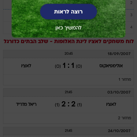
ארסנל
13
6
2
סלביה פראג
5
6
3
סטיאווה בוקרשט
1
6
4
לוח משחקים
לאציו
ליגת האלופות - שלב הבתים
כדורגל
18/09/2007
20:45
1 : 1
אולימפיאקוס
לאציו
(0)
(0)
מחזור 1
03/10/2007
21:45
2 : 2
לאציו
ריאל מדריד
(1)
(1)
מחזור 2
24/10/2007
21:45