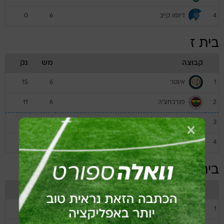
דינמו קייב
0
6
4
בית ז
קבוצה
מש
נק
אינטר
15
6
1
פנרבחצ'ה
11
6
2
פ.ס.וו איינדהובן
7
6
3
צסק"א מוסקבה
1
6
4
בית ח
קבוצה
מש
נק
סביליה
15
6
1