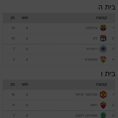
בית ה
קבוצה
מש
נק
ברצלונה
14
6
1
ליון
10
6
2
ריינג'רס
7
6
3
שטוטגרט
3
6
4
בית ו
קבוצה
מש
נק
מנצ'סטר יונייטד
16
6
1
רומא
11
6
2
ספורטינג ליסבון
7
6
3