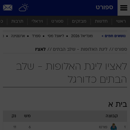
ספורט
ראשי
חדשות
מבזקים
ספורט
ויראלי
תרבות
כס
נושאים חמים
מונדיאל 2026
ליאונל מסי
ספרד
ארגנטינה
מכב
ספורט
ליגת האלופות - שלב הבתים
לאציו
לאציו ליגת האלופות - שלב
הבתים כדורגל
בית א
קבוצה
מש
נק
פורטו
11
6
1