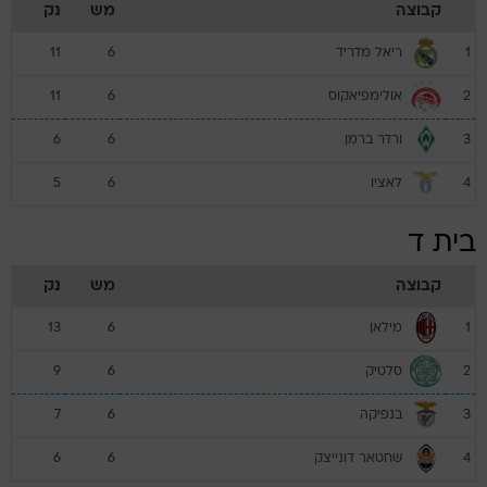
קבוצה
מש
נק
ריאל מדריד
11
6
1
אולימפיאקוס
11
6
2
ורדר ברמן
6
6
3
לאציו
5
6
4
בית ד
קבוצה
מש
נק
מילאן
13
6
1
סלטיק
9
6
2
בנפיקה
7
6
3
שחטאר דונייצק
6
6
4