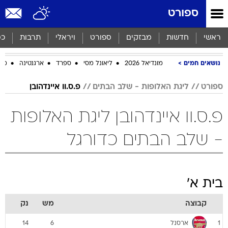
ספורט
ראשי
חדשות
מבזקים
ספורט
ויראלי
תרבות
כס
נושאים חמים
מונדיאל 2026
ליאונל מסי
ספרד
ארגנטינה
מכב
ספורט
ליגת האלופות - שלב הבתים
פ.ס.וו איינדהובן
פ.ס.וו איינדהובן ליגת האלופות
- שלב הבתים כדורגל
בית א'
קבוצה
מש
נק
ארסנל
14
6
1