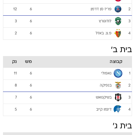
פריז סן ז'רמן
12
6
2
לודוגורץ
3
6
3
פ.צ. באזל
2
6
4
בית ב'
קבוצה
מש
נק
נאפולי
11
6
1
בנפיקה
8
6
2
בשיקטאש
7
6
3
דינמו קייב
5
6
4
בית ג'