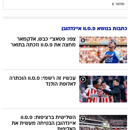
מחזור 6
כתבות בנושא פ.ס.וו איינדהובן
צפו: פטאצ'י כבש, אלקמאר
מחצה את פ.ס.וו וזכתה בתואר
עכשיו זה רשמי: פ.ס.וו הוכתרה
לאלופת הולנד
השלישית ברציפות: פ.ס.וו
איינדהובן הבטיחה מעשית את
האליפות