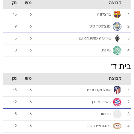
קבוצה
מש
נק
ברצלונה
15
6
1
מנצ'סטר סיטי
9
6
2
בורוסיה מנשנגלאדבך
5
6
3
סלטיק
3
6
4
בית ד'
קבוצה
מש
נק
אתלטיקו מדריד
15
6
1
באיירן מינכן
12
6
2
רוסטוב
5
6
3
פ.ס.וו איינדהובן
2
6
4