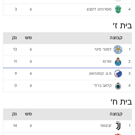
ספורטינג ליסבון
3
6
4
בית ז'
קבוצה
מש
נק
לסטר סיטי
13
6
1
פורטו
11
6
2
פ.צ. קופנהאגן
9
6
3
קלאב ברוז'
0
6
4
בית ח'
קבוצה
מש
נק
יובנטוס
14
6
1