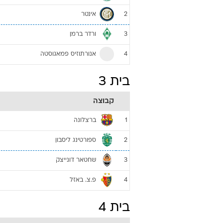
אינטר
2
ורדר ברמן
3
אנורתוזיס פמאגוסטה
4
בית 3
קבוצה
ברצלונה
1
ספורטינג ליסבון
2
שחטאר דונייצק
3
פ.צ. באזל
4
בית 4