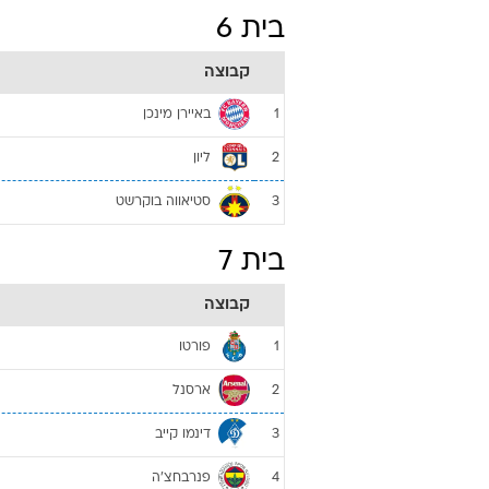
בית 6
קבוצה
באיירן מינכן
1
ליון
2
סטיאווה בוקרשט
3
בית 7
קבוצה
פורטו
1
ארסנל
2
דינמו קייב
3
פנרבחצ'ה
4