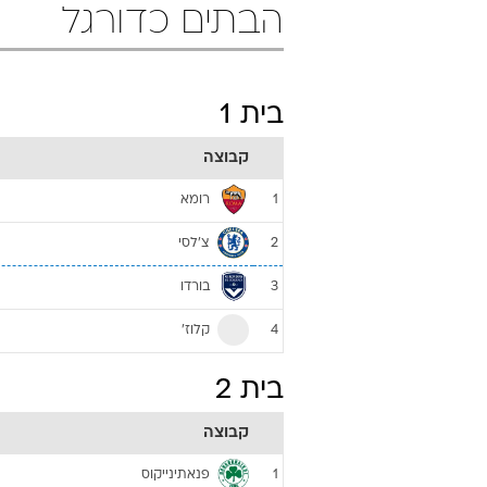
הבתים כדורגל
בית 1
קבוצה
רומא
1
צ'לסי
2
בורדו
3
קלוז'
4
בית 2
קבוצה
פנאתינייקוס
1