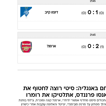
21:45
1 : 0
דינמו קייב
(0)
(0)
21:45
2 : 0
ארסנל
(0)
(1)
ם באנגליה: סיטי רוצה לחטוף את
נסו פרננדס, אתלטיקו את רומרו
כולים סימנו מחליף אפשרי לרודרי, ארסנל קונה ומוכרת, צ'לסי בוחנת
לך מפתיע על מרטין סובימנדי, יונייטד והאלופה עוקבות אחרי כישרון