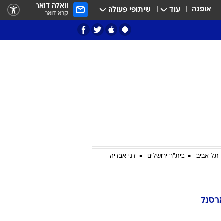
וואלה דואר
אופנה
עוד
שיתופי פעולה
קרא דואר
ציון 3
דאבל דריבל
תל אביב
בית"ר ירושלים
דני אבדיה
י
רסנל