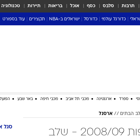
תרבות
סלבס
כסף
אוכל
בריאות
תיירות
טכנולוגיה
ראלי
כדורגל עולמי
כדורסל
ישראלים ב-NBA
תקצירים
עוד בספורט
ליגה אנגלית
ליגת העל
דני אבדיה
מונדיאל 2026
 העל
ליגה ספרדית
דאבל דריבל
NBA
נה
ליגה איטלקית
יורוליג וכדורסל אירופי
טבלאות
ו
ליגה גרמנית
ליגה לאומית
פודקאסטים
ליגה צרפתית
נבחרות ישראל בכדורסל
מסכמים מחזור
שראל
ליגת האלופות
כדורסל נשים
אבא של שבת
ית
הליגה האירופית
מעל הטבעת
דרום אמריקה
סערה בממלכה
סי
ספרד
ארגנטינה
מכבי תל אביב
מכבי חיפה
באר שבע
הפועל 
טניס
ארסנל
טראש טוק
ספורט אמריקא
סגל
א
ארסנל ליגת האלופות 2008/09 - שלב
פוקר