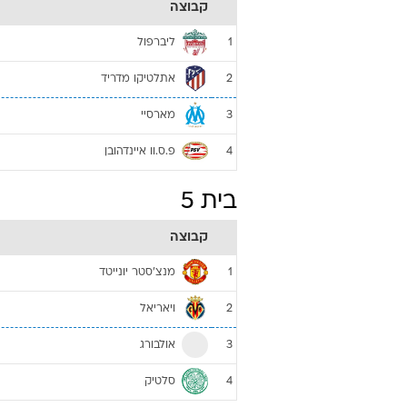
קבוצה
ליברפול
1
אתלטיקו מדריד
2
מארסיי
3
פ.ס.וו איינדהובן
4
בית 5
קבוצה
מנצ'סטר יונייטד
1
ויאריאל
2
אולבורג
3
סלטיק
4