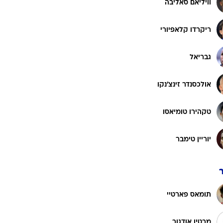
וויליאם סאליבה
רוגבי וקריקט
גולף
ריקרדו קלאפיורי
ביליארד
תקצירים
גבריאל
אולכסנדר זינצ'נקו
טקהירו טומיאסו
יוריין טימבר
תומאס פארטיי
מרטין אודגור