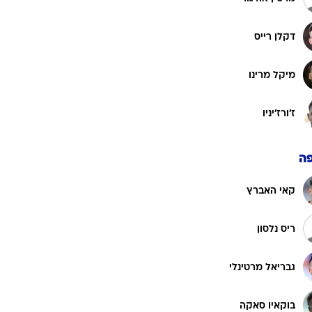
דקלן רייס
מיקל מרינו
ז'ורז'יניו
ה
קאי האברץ
ריס נלסון
גבריאל מרטינלי
בוקאיו סאקה