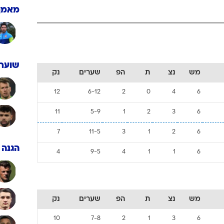
ענפים נוספים
מאמן
לוח שידורים
החידה של ספור
ארכיון מדורים
כתבו לנו
שוערי
מש
נצ
ת
הפ
שערים
נק
12
6-12
2
0
4
6
11
5-9
1
2
3
6
7
11-5
3
1
2
6
הגנה
4
9-5
4
1
1
6
מש
נצ
ת
הפ
שערים
נק
10
7-8
2
1
3
6