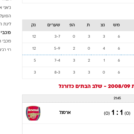
ג'אני א
הפועל 
ליגת ה
מש
נצ
ת
הפ
שערים
נק
מכבי 
12
3-7
0
3
3
6
מכבי ת
12
5-9
2
0
4
6
רוי רביב
5
7-4
3
2
1
6
3
8-3
3
3
0
6
תים
כדורגל
21:45
1 : 1
ארסנל
(0)
(0)