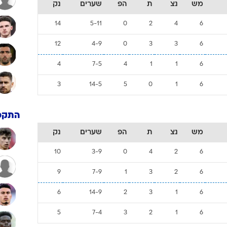
מש
נצ
ת
הפ
שערים
נק
14
5-11
0
2
4
6
12
4-9
0
3
3
6
4
7-5
4
1
1
6
3
14-5
5
0
1
6
התקפ
מש
נצ
ת
הפ
שערים
נק
10
3-9
0
4
2
6
9
7-9
1
3
2
6
6
14-9
2
3
1
6
5
7-4
3
2
1
6