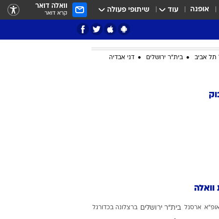
וואלה דואר
אופנה
עוד
שיתופי פעולה
קרא דואר
תל אביב
בית"ר ירושלים
דני אבדיה
ציון 3
וק
דאבל דריבל
 וואלה
י
ופ"א
ארסנל
בית"ר ירושלים
ברצלונה בכדורגל