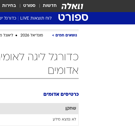
חדשות
ספורט
בחירות
ספורט
לוח תוצאות LIVE
כדורגל יש
ליגת העל Winner
נושאים חמים
מונדיאל 2026
ליאונל מ
סטט' ליגת
גביע המדי
גביע הטוט
שגרירים
אדומים
נבחרות י
ליגה לאומ
ליגה א'
כרטיסים אדומים
שחקן
לא נמצא מידע