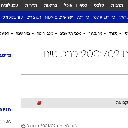
תרבות
סלבס
כסף
אוכל
בריאות
תיירות
טכנולוגיה
ראלי
כדורגל עולמי
כדורסל
ישראלים ב-NBA
תקצירים
עוד בספורט
ליגה אנגלית
ליגת העל
דני אבדיה
מונדיאל 2026
סי
ספרד
ארגנטינה
מכבי תל אביב
מכבי חיפה
באר שבע
הפועל 
 העל
ליגה ספרדית
דאבל דריבל
NBA
נה
ליגה איטלקית
יורוליג וכדורסל אירופי
טבלאות
כדורגל ליגה לאומית 2001/02 כרטיסים
ו
ליגה גרמנית
ליגה לאומית
פודקאסטים
פייסב
ליגה צרפתית
נבחרות ישראל בכדורסל
מסכמים מחזור
שראל
ליגת האלופות
כדורסל נשים
אבא של שבת
ית
הליגה האירופית
מעל הטבעת
דרום אמריקה
סערה בממלכה
טניס
קבוצה
טראש טוק
תגיות
ספורט אמריקא
NBA
א
פוקר
ליגה לאומית 2001/02 כדורגל