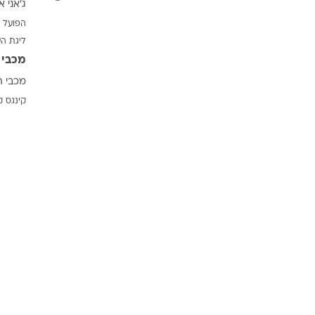
ג'אני א
ענפים נוספים
הפועל 
לוח שידורים
ליגת ה
החידה של ספור
מכבי 
ארכיון מדורים
מכבי ת
כתבו לנו
קינגס ק