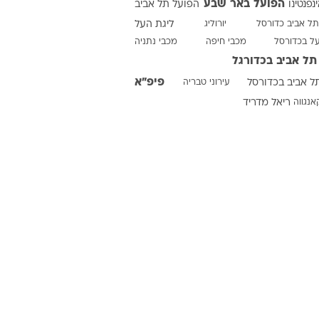
הפועל באר שבע
ינפנטינו
הפועל תל אביב
תל אביב כדורסל
יורוליג
ליגת העל
על בכדורסל
מכבי חיפה
מכבי נתניה
ט1
תל אביב בכדורגל
מחוץ לקווים
פיפ"א
ל אביב בכדורסל
עירוני טבריה
4-4-2
אנגווה
ריאל מדריד
משרד החוץ
רץ על הקווים
ספורט בחקירה
סוגרים שנה
מונדיאל 2014
בראש ובראשונה
אליפות אפריקה 2015
יורו צעירות 2013
לונדון 2012
יורו 2012