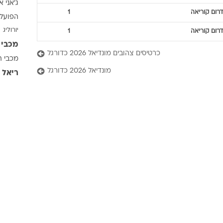
ג'אני א
ענפים נוספים
דרום קוריאה
1
הפועל 
לוח שידורים
יורוליג
דרום קוריאה
1
החידה של ספור
מכבי 
ארכיון מדורים
כרטיסים צהובים מונדיאל 2026 כדורגל
מכבי ת
כתבו לנו
מונדיאל 2026 כדורגל
ריאל 