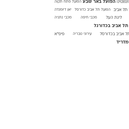
הפועל באר שבע
ינפנטינו
הפועל פתח תקוה
תל אביב
הפועל תל אביב כדורסל
יאן דיומנדה
ליגת העל
מכבי חיפה
מכבי נתניה
ט1
תל אביב בכדורגל
מחוץ לקווים
ל אביב בכדורסל
עירוני טבריה
פיפ"א
4-4-2
מדריד
משרד החוץ
רץ על הקווים
ספורט בחקירה
סוגרים שנה
מונדיאל 2014
בראש ובראשונה
אליפות אפריקה 2015
יורו צעירות 2013
לונדון 2012
יורו 2012