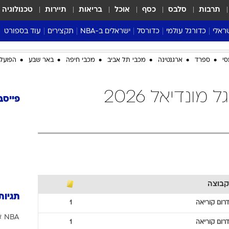
תרבות
סלבס
כסף
אוכל
בריאות
תיירות
טכנולוגיה
ראלי
כדורגל עולמי
כדורסל
ישראלים ב-NBA
תקצירים
עוד בספורט
ליגה אנגלית
ליגת העל
דני אבדיה
מונדיאל 2026
סי
ספרד
ארגנטינה
מכבי תל אביב
מכבי חיפה
באר שבע
הפועל 
 העל
ליגה ספרדית
דאבל דריבל
NBA
נה
ליגה איטלקית
יורוליג וכדורסל אירופי
טבלאות
דרום קוריאה כדורגל מונדיאל 2026
ו
ליגה גרמנית
ליגה לאומית
פודקאסטים
פייסב
ליגה צרפתית
נבחרות ישראל בכדורסל
מסכמים מחזור
שראל
ליגת האלופות
כדורסל נשים
אבא של שבת
ית
הליגה האירופית
מעל הטבעת
דרום אמריקה
סערה בממלכה
טניס
קבוצה
טראש טוק
תגיות
ספורט אמריקא
דרום קוריאה
1
NBA
א
פוקר
דרום קוריאה
1