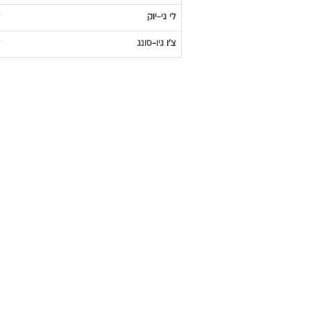
לי
גי-יוק
צ'ו
גיו-סונג