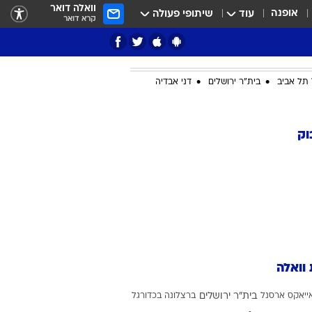
וואלה דואר
אופנה
עוד
שיתופי פעולה
קרא דואר
תל אביב
בית"ר ירושלים
דני אבדיה
ציון 3
וק
דאבל דריבל
 וואלה
י
ייאקס
ארסנל
בית"ר ירושלים
ברצלונה בכדורגל