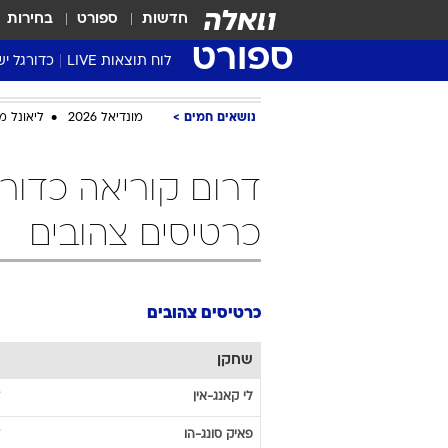
חדשות
ספורט
בחירות
ספורט
לוח תוצאות LIVE
כדורגל יש
ליגת העל Winner
נושאים חמים
מונדיאל 2026
ליאונל מ
סטט' ליגת
גביע המדי
גביע הטוט
שגרירים
כרטיסים צהובים
נבחרות י
ליגה לאומ
ליגה א'
כרטיסים צהובים
שחקן
לי
קאנג-אין
פאיק
סונג-הו