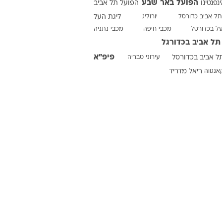
הפועל באר שבע
ינפנטינו
הפועל תל אביב
תל אביב כדורסל
יורוליג
ליגת העל
על בכדורסל
מכבי חיפה
מכבי נתניה
ט1
תל אביב בכדורגל
מחוץ לקווים
פיפ"א
ל אביב בכדורסל
עירוני טבריה
4-4-2
אנגווה
ריאל מדריד
משרד החוץ
רץ על הקווים
ספורט בחקירה
סוגרים שנה
מונדיאל 2014
בראש ובראשונה
אליפות אפריקה 2015
יורו צעירות 2013
לונדון 2012
יורו 2012