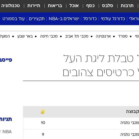
תרבות
סלבס
כסף
אוכל
בריאות
תיירות
טכנולוגיה
ראלי
כדורגל עולמי
כדורסל
ישראלים ב-NBA
תקצירים
עוד בספורט
ליגה אנגלית
ליגת העל
דני אבדיה
מונדיאל 2026
סי
ספרד
ארגנטינה
מכבי תל אביב
מכבי חיפה
באר שבע
הפועל 
 העל
ליגה ספרדית
דאבל דריבל
NBA
נה
ליגה איטלקית
יורוליג וכדורסל אירופי
טבלאות
 טבלת ליגת העל
ו
ליגה גרמנית
ליגה לאומית
פודקאסטים
פייסב
ליגה צרפתית
נבחרות ישראל בכדורסל
מסכמים מחזור
שראל
ליגת האלופות
כדורסל נשים
אבא של שבת
ית
הליגה האירופית
מעל הטבעת
דרום אמריקה
סערה בממלכה
טניס
קבוצה
טראש טוק
תגיות
ספורט אמריקא
מכבי נתניה
10
NBA
א
פוקר
מכבי נתניה
9