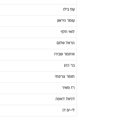
עוז
בילו
עומר
ניראון
לואי
חלף
הראל
שלום
איתמר
שבירו
בר
כהן
תומר
צרפתי
רז
מאיר
דניאל
דאפה
לי-ים
דן