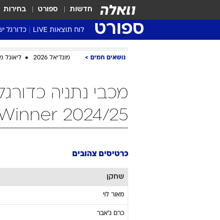
חדשות
ספורט
בחירות
ספורט
לוח תוצאות LIVE
כדורגל יש
ליגת העל Winner
נושאים חמים
מונדיאל 2026
ליאונל מ
סטט' ליגת
גביע המדי
מכבי נתניה כדורגל
גביע הטוט
שגרירים
Winner 2024/25 כרטיסים צהובים
נבחרות י
ליגה לאומ
ליגה א'
כרטיסים צהובים
שחקן
מאור
לוי
כרם
ג'אבר