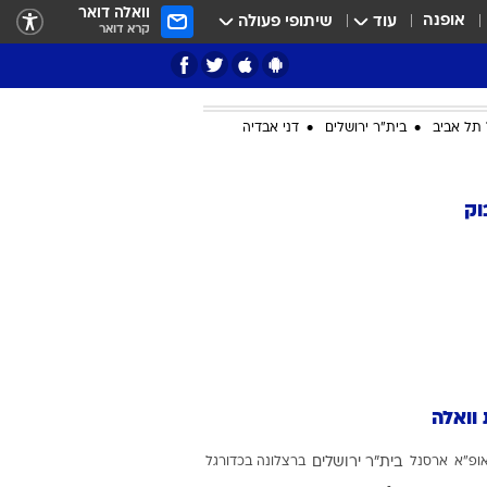
וואלה דואר
אופנה
עוד
שיתופי פעולה
קרא דואר
תל אביב
בית"ר ירושלים
דני אבדיה
ציון 3
וק
דאבל דריבל
 וואלה
י
ופ"א
ארסנל
בית"ר ירושלים
ברצלונה בכדורגל