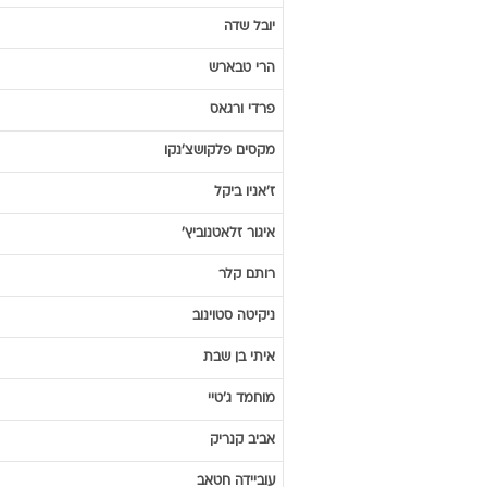
יובל
שדה
הרי
טבארש
פרדי
ורגאס
מקסים
פלקושצ'נקו
ז'אניו
ביקל
איגור
זלאטנוביץ'
רותם
קלר
ניקיטה
סטוינוב
איתי
בן שבת
מוחמד
ג'טיי
אביב
קנריק
עוביידה
חטאב