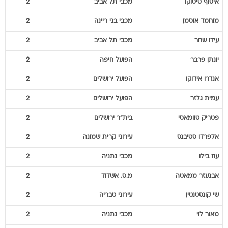
איסוף
סיסוקו
מכבי תל אביב
2
מוחמד
אוסמן
מכבי בני ריינה
2
עידו
שחר
מכבי תל אביב
2
יונתן
פרבר
הפועל חיפה
2
אנדרו
אידוקו
הפועל ירושלים
2
עמית
גלזר
הפועל ירושלים
2
פטריק
טוומאסי
בית"ר ירושלים
2
אלפרדו
סטיבנס
עירוני קרית שמונה
2
עוז
בילו
מכבי נתניה
2
אבנעזר
ממאטה
מ.ס. אשדוד
2
שי
קונסטנטין
עירוני טבריה
2
מאור
לוי
מכבי נתניה
2