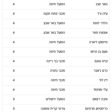
נאור
סבג
הפועל חיפה
4
עידן
ורד
מכבי פתח תקוה
4
הלדר
לופס
הפועל באר שבע
4
אנטוניו
ספר
הפועל באר שבע
4
טיימוקו
דיארה
הפועל חיפה
4
נועם
בן הרוש
הפועל חיפה
4
קייס
גאנם
מכבי בני ריינה
4
כרם
ג'אבר
מכבי נתניה
4
דין
דוד
מכבי חיפה
4
עלי
מוחמד
מכבי חיפה
4
איבה
רנסום
הפועל ירושלים
3
כריסטיאן
מרטינס
עירוני קרית שמונה
3