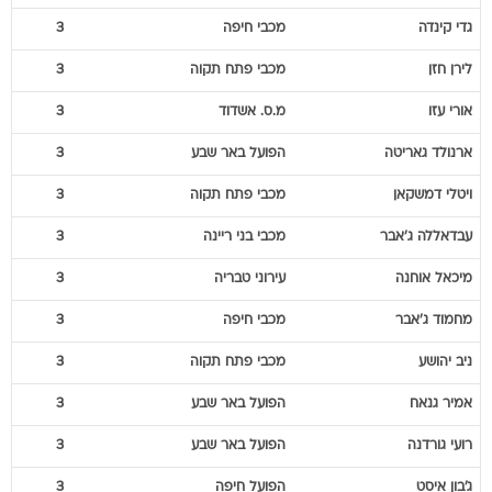
גדי
קינדה
מכבי חיפה
3
לירן
חזן
מכבי פתח תקוה
3
אורי
עזו
מ.ס. אשדוד
3
ארנולד
גאריטה
הפועל באר שבע
3
ויטלי
דמשקאן
מכבי פתח תקוה
3
עבדאללה
ג'אבר
מכבי בני ריינה
3
מיכאל
אוחנה
עירוני טבריה
3
מחמוד
ג'אבר
מכבי חיפה
3
ניב
יהושע
מכבי פתח תקוה
3
אמיר
גנאח
הפועל באר שבע
3
רועי
גורדנה
הפועל באר שבע
3
ג'בון
איסט
הפועל חיפה
3