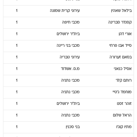
בילאל
שאהין
עירוני קרית שמונה
1
קסנדר
סברינה
מכבי חיפה
1
אורי
דהן
בית"ר ירושלים
1
סייד
אבו פרחי
מכבי בני ריינה
1
בסאם
זערורה
עירוני טבריה
1
אסיל
כנאני
מ.ס. אשדוד
1
רותם
קלר
מכבי נתניה
1
מוחמד
ג'טיי
מכבי נתניה
1
זוהר
זסנו
בית"ר ירושלים
1
הראל
שלום
מכבי נתניה
1
מתיו
קוג'ו
בני סכנין
1