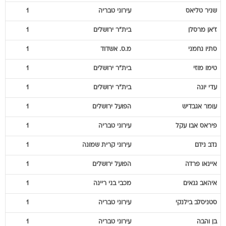
שניר
טליאס
עירוני טבריה
1
ז'אן
מרסלן
בית"ר ירושלים
1
סתיו
נחמני
מ.ס. אשדוד
1
טימו
מוזי
בית"ר ירושלים
1
עדי
יונה
בית"ר ירושלים
1
עומר
אגבדיש
הפועל ירושלים
1
פיראס
אבו עקל
עירוני טבריה
1
נדב
נידם
עירוני קרית שמונה
1
איינאו
פרדה
הפועל ירושלים
1
איהאב
גנאים
מכבי בני ריינה
1
סטניסלב
בילנקי
עירוני טבריה
1
בן
והבה
עירוני טבריה
1