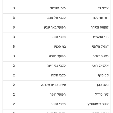
אדיר
לוי
מ.ס. אשדוד
3
דור
תורג'מן
מכבי תל אביב
3
לוקאס
ונטורה
הפועל באר שבע
3
הרי
טבארש
מכבי נתניה
3
דניאל
גולאני
בני סכנין
3
מנשה
זלקה
הפועל חדרה
3
אזקיאל
הנטי
מכבי בני ריינה
2
קני
סייף
מכבי חיפה
2
נועם
כהן
עירוני קרית שמונה
2
לירן
סרדל
הפועל חיפה
2
איגור
זלאטנוביץ'
מכבי נתניה
2