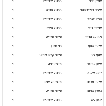
אופק
נדיר
הפועל ירושלים
1
איציק
שולמייסטר
הפועל חדרה
1
נועם
מלמוד
הפועל ירושלים
1
אוראל
דגני
הפועל חיפה
1
מתנאל
טדסה
עירוני טבריה
1
אלעד
שחף
בני סכנין
1
אסף
צור
עירוני קרית שמונה
1
איתן
אזולאי
מכבי חיפה
1
ליאל
צ'אנה
הפועל ירושלים
1
אלעד
מדמון
מכבי תל אביב
1
הארון
שפסו
עירוני טבריה
1
יונתן
ליש
הפועל ירושלים
1