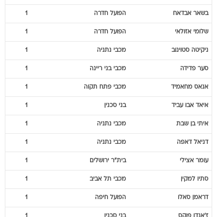
בשאר
אבדאח
הפועל חדרה
1
שלומי
אזולאי
הפועל חדרה
1
ניקיטה
סטוינוב
מכבי נתניה
1
סער
פדידה
מכבי בני ריינה
1
אנאס
מחאמיד
מכבי פתח תקוה
1
איאד
אבו עביד
בני סכנין
1
איתי
בן שבת
מכבי נתניה
1
דניאל
דאפה
מכבי נתניה
1
עומר
אצילי
בית"ר ירושלים
1
סתיו
למקין
מכבי תל אביב
1
דראמן
סאלו
הפועל חיפה
1
ז'אנדו
פוקס
בני סכנין
1