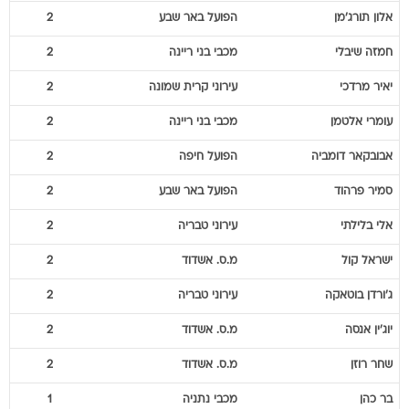
אלון
תורג'מן
הפועל באר שבע
2
חמזה
שיבלי
מכבי בני ריינה
2
יאיר
מרדכי
עירוני קרית שמונה
2
עומרי
אלטמן
מכבי בני ריינה
2
אבובקאר
דומביה
הפועל חיפה
2
סמיר
פרהוד
הפועל באר שבע
2
אלי
בלילתי
עירוני טבריה
2
ישראל
קול
מ.ס. אשדוד
2
ג'ורדן
בוטאקה
עירוני טבריה
2
יוג'ין
אנסה
מ.ס. אשדוד
2
שחר
רוזן
מ.ס. אשדוד
2
בר
כהן
מכבי נתניה
1