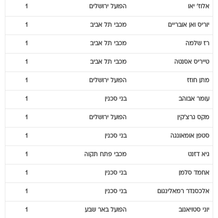
אלוז'
יאו
הפועל ירושלים
1
יוריס
ואן אובריים
מכבי תל אביב
1
רז
שלמה
מכבי תל אביב
1
טייריס
אסנטה
מכבי תל אביב
1
מתן
חוזז
הפועל ירושלים
1
עומר
אבוהב
בני סכנין
1
מקס
גרצ'קין
הפועל ירושלים
1
סטפן
אומאונגה
בני סכנין
1
גיא
דזנט
מכבי פתח תקוה
1
אחמד
סלמן
בני סכנין
1
אלכסנדר
רמאלינגום
בני סכנין
1
יוני
סטויאנוב
הפועל באר שבע
1