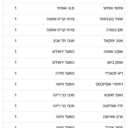
שלומי
אזולאי
מ.ס. אשדוד
1
אופיר
בנבנישתי
עירוני קרית שמונה
1
סקו
בנגורה
עירוני קרית שמונה
1
שגיב
יחזקאל
מכבי תל אביב
1
אווקה
אשטה
הפועל ירושלים
1
אופק
ביטון
הפועל ירושלים
1
דיא
לבאבידי
הפועל חדרה
1
דמיטרי
אנטילבסקי
הפועל חיפה
1
נאעל
חוטבא
מכבי בני ריינה
1
לרוי
מונדזנגה
מכבי בני ריינה
1
פרנן
מאיימבו
הפועל חיפה
1