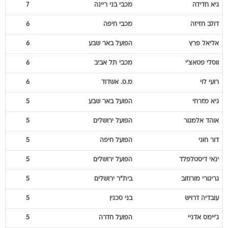
גיא
חדידה
מכבי בני ריינה
7
דולב
חזיזה
מכבי חיפה
6
אליאל
פרץ
הפועל באר שבע
6
ווסלי
פטאצ'י
מכבי תל אביב
6
רועי
לוי
מ.ס. אשדוד
6
גיא
מזרחי
הפועל באר שבע
5
אוהד
אלמגור
הפועל ירושלים
5
דור
חוגי
הפועל חיפה
5
ינאי
דיסטלפלד
הפועל ירושלים
5
גריגורי
מורוזוב
בית"ר ירושלים
5
עובדיה
דרויש
בני סכנין
5
ג'יימס
אדניי
הפועל חדרה
5