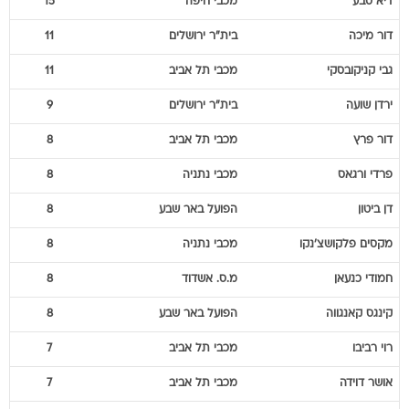
דיא
סבע
מכבי חיפה
15
דור
מיכה
בית"ר ירושלים
11
גבי
קניקובסקי
מכבי תל אביב
11
ירדן
שועה
בית"ר ירושלים
9
דור
פרץ
מכבי תל אביב
8
פרדי
ורגאס
מכבי נתניה
8
דן
ביטון
הפועל באר שבע
8
מקסים
פלקושצ'נקו
מכבי נתניה
8
חמודי
כנעאן
מ.ס. אשדוד
8
קינגס
קאנגווה
הפועל באר שבע
8
רוי
רביבו
מכבי תל אביב
7
אושר
דוידה
מכבי תל אביב
7