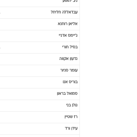
ניב
יהושע
עבדאללה
חליחל
אליאן
רוחנא
ג'יימס
אדניי
בסיל
חורי
גדעון
אקווה
עומר
סניור
בוריס
אנו
סמואל
בראון
גולן
בני
רז
שטיין
עידן
ורד