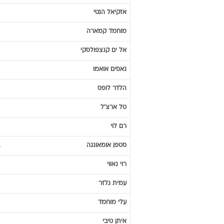
אזקיאל
הנטי
מוחמד
קמארה
אל ים
קנצפולסקי
נאסים
אואמו
הלדר
לופס
טל
ארצ'ל
רם
לוי
סטפן
אומאונגה
רוי
נאווי
עמית
גלזר
עלי
מוחמד
איתן
טיבי