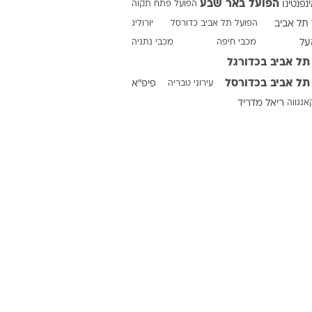
הפועל באר שבע
ינפנטינו
הפועל פתח תקוה
תל אביב
הפועל תל אביב כדורסל
יורוליג
על
מכבי חיפה
מכבי נתניה
ט1
תל אביב בכדורגל
מחוץ לקווים
תל אביב בכדורסל
עירוני טבריה
פיפ"א
4-4-2
אנגווה
ריאל מדריד
משרד החוץ
רץ על הקווים
ספורט בחקירה
סוגרים שנה
מונדיאל 2014
בראש ובראשונה
אליפות אפריקה 2015
יורו צעירות 2013
לונדון 2012
יורו 2012