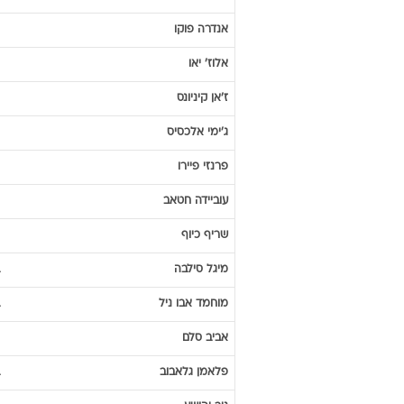
אנדרה
פוקו
אלוז'
יאו
ז'אן
קיניונס
ג'ימי
אלכסיס
פרנזי
פיירו
עוביידה
חטאב
שריף
כיוף
מיגל
סילבה
מוחמד
אבו ניל
אביב
סלם
פלאמן
גלאבוב