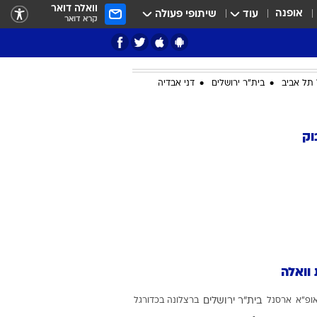
וואלה דואר
אופנה
עוד
שיתופי פעולה
קרא דואר
תל אביב
בית"ר ירושלים
דני אבדיה
ציון 3
וק
דאבל דריבל
 וואלה
י
ופ"א
ארסנל
בית"ר ירושלים
ברצלונה בכדורגל