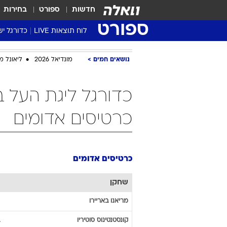
חדשות
ספורט
בחירות
ספורט
לוח תוצאות LIVE
כדורגל יש
ליגת העל Winner
נושאים חמים
מונדיאל 2026
ליאונל מ
סטט' ליגת
גביע המדי
גביע הטוט
שגרירים
כרטיסים אדומים
נבחרות י
ליגה לאומ
ליגה א'
כרטיסים אדומים
שחקן
מריאנו
באריירו
קונסטנטינוס
סוטיריו