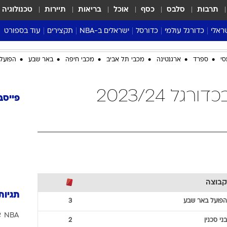
תרבות
סלבס
כסף
אוכל
בריאות
תיירות
טכנולוגיה
ראלי
כדורגל עולמי
כדורסל
ישראלים ב-NBA
תקצירים
עוד בספורט
ליגה אנגלית
ליגת העל
דני אבדיה
מונדיאל 2026
סי
ספרד
ארגנטינה
מכבי תל אביב
מכבי חיפה
באר שבע
הפועל 
 העל
ליגה ספרדית
דאבל דריבל
NBA
נה
ליגה איטלקית
יורוליג וכדורסל אירופי
טבלאות
כדורגל ליגת העל בכדורגל 2023/24
ו
ליגה גרמנית
ליגה לאומית
פודקאסטים
פייסב
ליגה צרפתית
נבחרות ישראל בכדורסל
מסכמים מחזור
שראל
ליגת האלופות
כדורסל נשים
אבא של שבת
ית
הליגה האירופית
מעל הטבעת
דרום אמריקה
סערה בממלכה
טניס
קבוצה
טראש טוק
תגיות
ספורט אמריקא
הפועל באר שבע
3
NBA
א
פוקר
בני סכנין
2