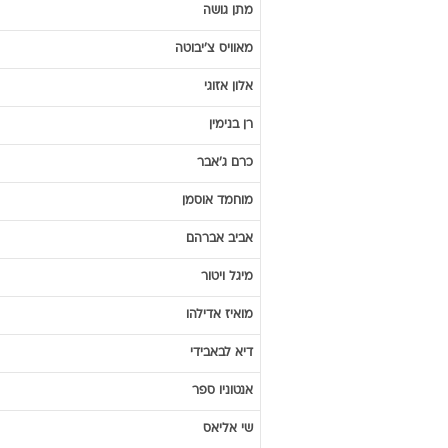
מתן
גושה
מאוויס
צ'יבוטה
אלון
אזוגי
רן
בנימין
כרם
ג'אבר
מוחמד
אוסמן
אביב
אברהם
מיגל
ויטור
מואיז
אדילהו
דיא
לבאבידי
אנטוניו
ספר
שי
אליאס