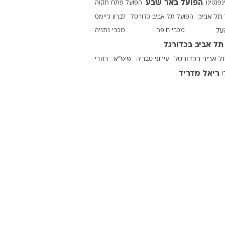
הפועל באר שבע
נפנטינו
הפועל פתח תקוה
תל אביב
הפועל תל אביב כדורסל
לברון ג'יימס
על
מכבי חיפה
מכבי נתניה
ט1
תל אביב בכדורגל
מחוץ לקווים
ל אביב בכדורסל
עירוני טבריה
פיפ"א
רודרי
4-4-2
ריאל מדריד
ו
משרד החוץ
רץ על הקווים
ספורט בחקירה
סוגרים שנה
מונדיאל 2014
בראש ובראשונה
אליפות אפריקה 2015
יורו צעירות 2013
לונדון 2012
יורו 2012