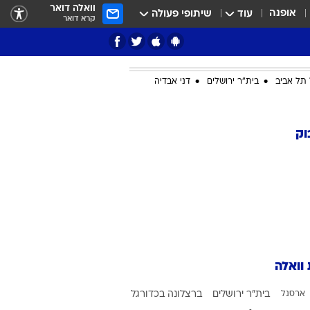
וואלה דואר
אופנה
עוד
שיתופי פעולה
קרא דואר
תל אביב
בית"ר ירושלים
דני אבדיה
ציון 3
וק
דאבל דריבל
 וואלה
י
ארסנל
בית"ר ירושלים
ברצלונה בכדורגל