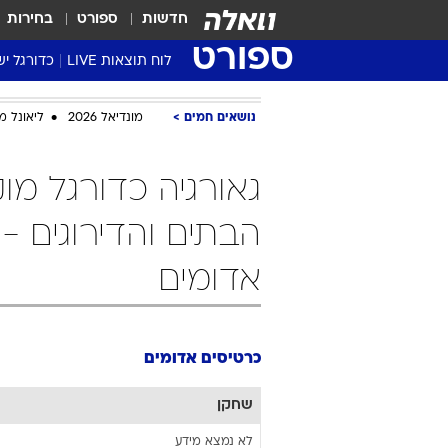
חדשות
ספורט
בחירות
ספורט
לוח תוצאות LIVE
כדורגל יש
ליגת העל Winner
נושאים חמים
מונדיאל 2026
ליאונל מ
סטט' ליגת
גביע המדי
גביע הטוט
שגרירים
הבתים והדירוגים -
נבחרות י
אדומים
ליגה לאומ
ליגה א'
כרטיסים אדומים
שחקן
לא נמצא מידע