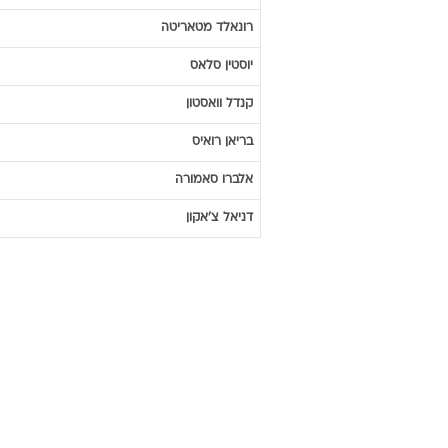
רונאלד
מטאריטה
יוסטין
סלאס
קנדל
וואסטון
בריאן
רואיס
אלברו
סאמורה
דניאל
צ'אקון