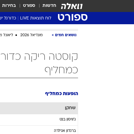
חדשות
ספורט
בחירות
ספורט
לוח תוצאות LIVE
כדורגל יש
ליגת העל Winner
נושאים חמים
מונדיאל 2026
ליאונל מ
סטט' ליגת
גביע המדי
גביע הטוט
שגרירים
כמחליף
נבחרות י
ליגה לאומ
ליגה א'
הופעות כמחליף
שחקן
ג'וויסון
בנט
ברנדון
אגילרה