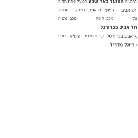
הפועל באר שבע
ינפנטינו
הפועל פתח תקוה
תל אביב
הפועל תל אביב כדורסל
יורוליג
על
מכבי חיפה
מכבי נתניה
ט1
תל אביב בכדורגל
מחוץ לקווים
ל אביב בכדורסל
עירוני טבריה
פיפ"א
רודרי
4-4-2
ריאל מדריד
ו
משרד החוץ
רץ על הקווים
ספורט בחקירה
סוגרים שנה
מונדיאל 2014
בראש ובראשונה
אליפות אפריקה 2015
יורו צעירות 2013
לונדון 2012
יורו 2012