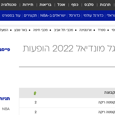
תרבות
סלבס
כסף
אוכל
בריאות
תיירות
טכנולוגיה
ראלי
כדורגל עולמי
כדורסל
ישראלים ב-NBA
תקצירים
עוד בספורט
ליגה אנגלית
ליגת העל
דני אבדיה
מונדיאל 2026
סי
ספרד
ארגנטינה
מכבי תל אביב
מכבי חיפה
באר שבע
הפועל 
 העל
ליגה ספרדית
דאבל דריבל
NBA
נה
ליגה איטלקית
יורוליג וכדורסל אירופי
טבלאות
קוסטה ריקה כדורגל מונדיאל 2022 הופעות
ו
ליגה גרמנית
ליגה לאומית
פודקאסטים
פייסב
ליגה צרפתית
נבחרות ישראל בכדורסל
מסכמים מחזור
שראל
ליגת האלופות
כדורסל נשים
אבא של שבת
ית
הליגה האירופית
מעל הטבעת
דרום אמריקה
סערה בממלכה
טניס
קבוצה
טראש טוק
תגיות
ספורט אמריקא
קוסטה ריקה
2
NBA
פוקר
קוסטה ריקה
2