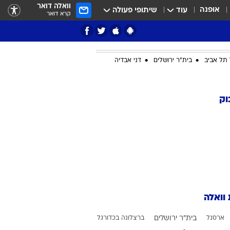
וואלה דואר
אופנה
עוד
שיתופי פעולה
קרא דואר
תל אביב
בית"ר ירושלים
דני אבדיה
ציון 3
וק
דאבל דריבל
 וואלה
י
ארסנל
בית"ר ירושלים
ברצלונה בכדורגל