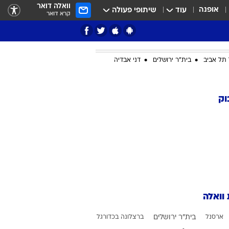
וואלה דואר
אופנה
עוד
שיתופי פעולה
קרא דואר
תל אביב
בית"ר ירושלים
דני אבדיה
ציון 3
וק
דאבל דריבל
 וואלה
י
ארסנל
בית"ר ירושלים
ברצלונה בכדורגל