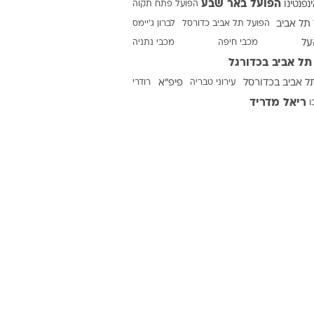
הפועל באר שבע
ינפנטינו
הפועל פתח תקוה
תל אביב
הפועל תל אביב כדורסל
לברון ג'יימס
על
מכבי חיפה
מכבי נתניה
ט1
תל אביב בכדורגל
מחוץ לקווים
ל אביב בכדורסל
עירוני טבריה
פיפ"א
רודרי
4-4-2
ריאל מדריד
ו
משרד החוץ
רץ על הקווים
ספורט בחקירה
סוגרים שנה
מונדיאל 2014
בראש ובראשונה
אליפות אפריקה 2015
יורו צעירות 2013
לונדון 2012
יורו 2012