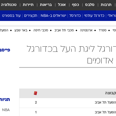
תרבות
סלבס
כסף
אוכל
בריאות
תיירות
טכנולוגיה
ראלי
כדורגל עולמי
כדורסל
ישראלים ב-NBA
תקצירים
עוד בספורט
ליגה אנגלית
ליגת העל
דני אבדיה
מונדיאל 2026
סי
ספרד
ארגנטינה
מכבי תל אביב
מכבי חיפה
באר שבע
הפועל 
 העל
ליגה ספרדית
דאבל דריבל
NBA
נה
ליגה איטלקית
יורוליג וכדורסל אירופי
טבלאות
ורגל ליגת העל בכדורגל
ו
ליגה גרמנית
ליגה לאומית
פודקאסטים
פייסב
ליגה צרפתית
נבחרות ישראל בכדורסל
מסכמים מחזור
שראל
ליגת האלופות
כדורסל נשים
אבא של שבת
ית
הליגה האירופית
מעל הטבעת
דרום אמריקה
סערה בממלכה
טניס
קבוצה
טראש טוק
תגיות
ספורט אמריקא
הפועל תל אביב
2
NBA
פוקר
הפועל תל אביב
1