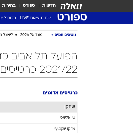
חדשות
ספורט
בחירות
ספורט
לוח תוצאות LIVE
כדורגל יש
ליגת העל Winner
נושאים חמים
מונדיאל 2026
ליאונל מ
סטט' ליגת
גביע המדי
הפועל תל אביב כד
גביע הטוט
שגרירים
2021/22 כרטיסים אדומים
נבחרות י
ליגה לאומ
ליגה א'
כרטיסים אדומים
שחקן
שי
אליאס
מרקו
ינקוביץ'