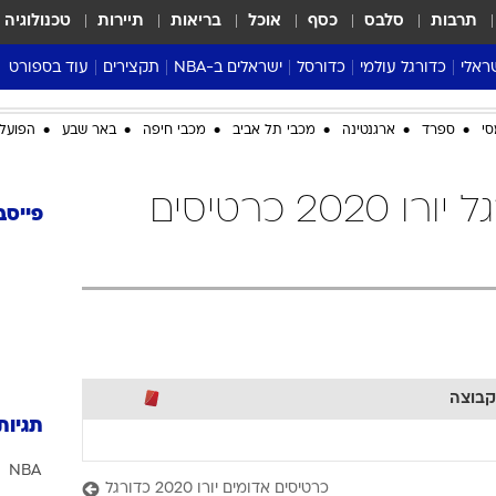
תרבות
סלבס
כסף
אוכל
בריאות
תיירות
טכנולוגיה
ראלי
כדורגל עולמי
כדורסל
ישראלים ב-NBA
תקצירים
עוד בספורט
ליגה אנגלית
ליגת העל
דני אבדיה
מונדיאל 2026
סי
ספרד
ארגנטינה
מכבי תל אביב
מכבי חיפה
באר שבע
הפועל 
 העל
ליגה ספרדית
דאבל דריבל
NBA
נה
ליגה איטלקית
יורוליג וכדורסל אירופי
טבלאות
צפון מקדוניה כדורגל יורו 2020 כרטיסים
ו
ליגה גרמנית
ליגה לאומית
פודקאסטים
פייסב
ליגה צרפתית
נבחרות ישראל בכדורסל
מסכמים מחזור
שראל
ליגת האלופות
כדורסל נשים
אבא של שבת
ית
הליגה האירופית
מעל הטבעת
דרום אמריקה
סערה בממלכה
טניס
קבוצה
טראש טוק
תגיות
ספורט אמריקא
NBA
פוקר
כרטיסים אדומים יורו 2020 כדורגל