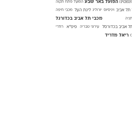
הפועל באר שבע
ינפנטינו
הפועל פתח תקוה
תל אביב
ויניסיוס
יורוליג
ליגת העל
מכבי חיפה
מכבי תל אביב בכדורגל
ניה
ט1
ל אביב בכדורסל
עירוני טבריה
פיפ"א
רודרי
מחוץ לקווים
ריאל מדריד
ו
4-4-2
משרד החוץ
רץ על הקווים
ספורט בחקירה
סוגרים שנה
מונדיאל 2014
בראש ובראשונה
אליפות אפריקה 2015
יורו צעירות 2013
לונדון 2012
יורו 2012