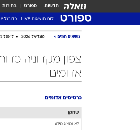
חדשות
ספורט
בחירות
ספורט
לוח תוצאות LIVE
כדורגל יש
ליגת העל Winner
נושאים חמים
מונדיאל 2026
ליאונל מ
סטט' ליגת
גביע המדי
גביע הטוט
שגרירים
אדומים
נבחרות י
ליגה לאומ
ליגה א'
כרטיסים אדומים
שחקן
לא נמצא מידע