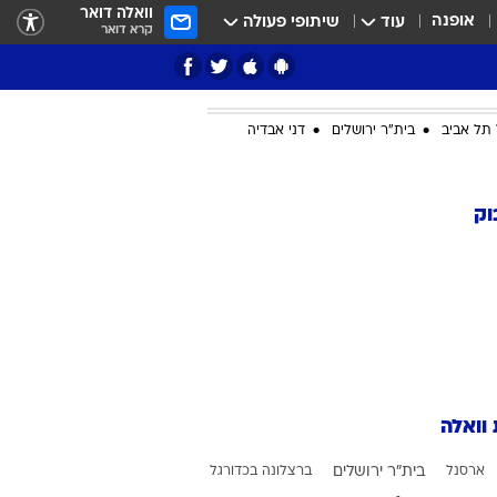
וואלה דואר
אופנה
עוד
שיתופי פעולה
קרא דואר
תל אביב
בית"ר ירושלים
דני אבדיה
ציון 3
וק
דאבל דריבל
 וואלה
י
ארסנל
בית"ר ירושלים
ברצלונה בכדורגל