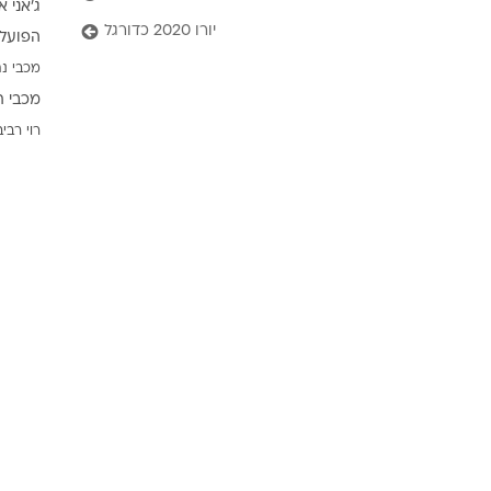
ג'אני א
ענפים נוספים
יורו 2020 כדורגל
הפועל 
לוח שידורים
מכבי נת
החידה של ספור
מכבי ת
ארכיון מדורים
רוי רביב
כתבו לנו