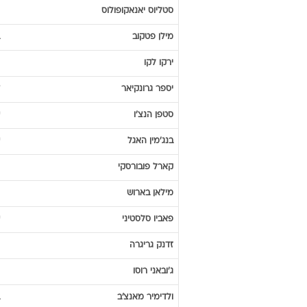
קספר
בוגלונד
כריסטיאן
ויירי
ואלרי
בוינוב
ז'אן-אלן
בומסונג
מילאים
ראמה
לודוביק
מאניאן
סטליוס
יאנאקופולוס
מילן
פטקוב
ירקו
לקו
יספר
גרונקיאר
סטפן
הנצ'ו
בנג'מין
האגל