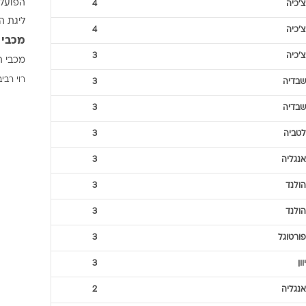
ענפים נוספים
לוח שידורים
קבוצה
החידה של ספור
ארכיון מדורים
יוון
4
תגיות
כתבו לנו
אנגליה
4
NBA
פורטוגל
4
ג'אני א
הפועל 
צ'כיה
4
ליגת ה
צ'כיה
4
מכבי 
צ'כיה
3
מכבי ת
רוי רביב
שבדיה
3
שבדיה
3
לטביה
3