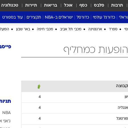
תרבות
סלבס
כסף
אוכל
בריאות
תיירות
טכנולוגיה
ראלי
כדורגל עולמי
כדורסל
ישראלים ב-NBA
תקצירים
עוד בספורט
ליגה אנגלית
ליגת העל
דני אבדיה
מונדיאל 2026
 העל
ליגה ספרדית
דאבל דריבל
NBA
נה
ליגה איטלקית
יורוליג וכדורסל אירופי
טבלאות
ו
ליגה גרמנית
ליגה לאומית
פודקאסטים
ליגה צרפתית
נבחרות ישראל בכדורסל
מסכמים מחזור
שראל
ליגת האלופות
כדורסל נשים
אבא של שבת
ית
הליגה האירופית
מעל הטבעת
דרום אמריקה
סערה בממלכה
סי
ספרד
ארגנטינה
מכבי תל אביב
מכבי חיפה
באר שבע
הפועל 
טניס
טראש טוק
פייסב
ספורט אמריקא
פוקר