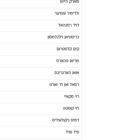
הופעות כמחליף
שחקן
ואסילוס
צארטס
דריוס
ואסל
נונו
גומש
מארק
היינץ
ולדימיר
שמיצר
דויד
רוזנהאל
כריסטיאן
וילהלמסון
קים
קלסטרום
מריאן
פהארס