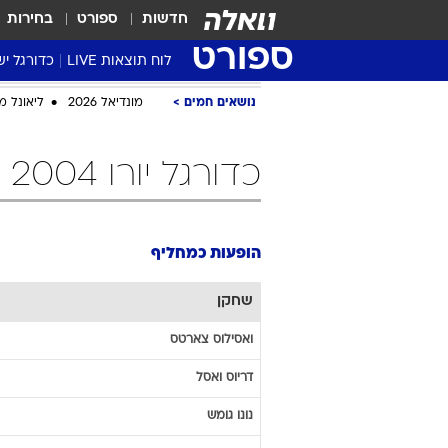
חדשות
ספורט
בחירות
ספורט
לוח תוצאות LIVE
כדורגל יש
ליגת העל Winner
סטט' ליגת
גביע המדי
גביע הטוט
שגרירים
נבחרות י
ליגה לאומ
ליגה א'
נושאים חמים
מונדיאל 2026
ליאונל מ
כדורגל יורו 2004 הופעות כמחליף