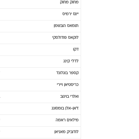
דמיטרי
סניקוב
אנדראס
שטולצ'רס
פטר
לובנקרנדס
פטר
מאדסן
ג'רום
רותן
מחוק
מחוק
יינס
ירמיס
תומאס
הובשמן
לוקאס
פודולסקי
דקו
לדלי
קינג