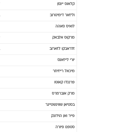
אואן
הארגריבס
רפאל
ואן דר וארט
רוי
מקאיי
רוי
קוסטה
דמיס
ניקולאידיס
פיל
נוויל
קלאוס
יינסן
וליזאר
דימיטרוב
לואיס
סאהה
מרקוס
אלבאק
זדראבקו
לזארוב
יורי
לייזאנס