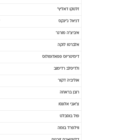
דמיטרי
סיצ'ב
ווילי
סניול
פרננדו
טורס
ואסילוס
לאקיס
איביצה
אוליץ'
סילבן
וילטורד
זלטקו
דאליץ'
דניאל
ג'יגקס
איביצ'ה
מורנר
אלברטו
לוקה
דימיטריוס
פפאדופולוס
ולדיסלב
רדימוב