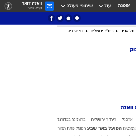
וואלה דואר
אופנה
עוד
שיתופי פעולה
קרא דואר
ציון 3
דאבל דריבל
תל אביב
בית"ר ירושלים
דני אבדיה
וק
י