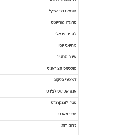
אוליביה
דקור
רובן
בראחה
צ'אבי
אלונסו
פול
בוסבלט
ווילפרד
בומה
דז'ינטארס
זירניס
תומאס
ברדאריץ'
פרננדו
מוריינטס
ג'וזפה
פבאלי
מתיאס
ינסן
איגור
סמשוב
קוסטאס
קצוראניס