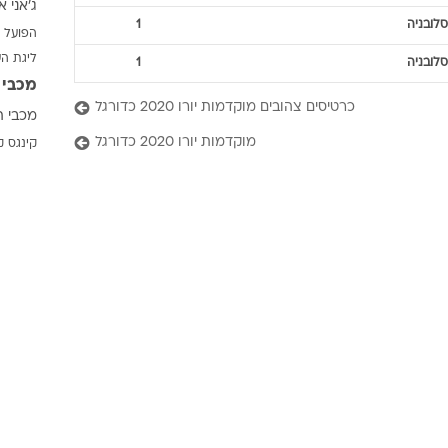
ג'אני א
ענפים נוספים
סלובניה
1
הפועל 
לוח שידורים
ליגת ה
סלובניה
1
החידה של ספור
מכבי 
ארכיון מדורים
כרטיסים צהובים מוקדמות יורו 2020 כדורגל
מכבי ת
כתבו לנו
מוקדמות יורו 2020 כדורגל
קינגס ק