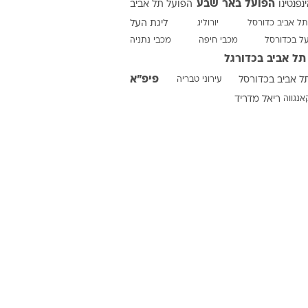
הפועל באר שבע
ינפנטינו
הפועל תל אביב
תל אביב כדורסל
יורוליג
ליגת העל
על בכדורסל
מכבי חיפה
מכבי נתניה
ט1
תל אביב בכדורגל
מחוץ לקווים
פיפ"א
ל אביב בכדורסל
עירוני טבריה
4-4-2
אנגווה
ריאל מדריד
משרד החוץ
רץ על הקווים
ספורט בחקירה
סוגרים שנה
מונדיאל 2014
בראש ובראשונה
אליפות אפריקה 2015
יורו צעירות 2013
לונדון 2012
יורו 2012