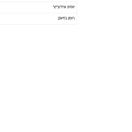
יוסיפ
איליצ'יץ'
רומן
בזיאק