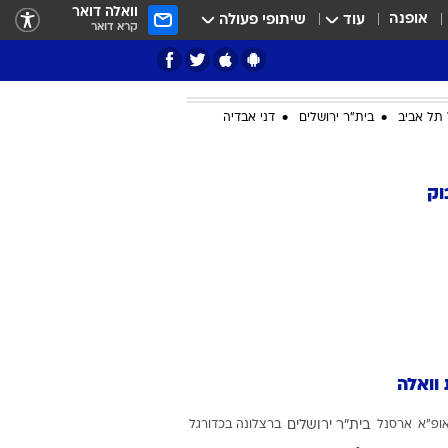
וואלה דואר
אופנה
עוד
שיתופי פעולה
קרא דואר
תל אביב
בית"ר ירושלים
דני אבדיה
ציון 3
וק
דאבל דריבל
 וואלה
י
ופ"א
ארסנל
בית"ר ירושלים
ברצלונה בכדורגל