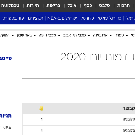
תרבות
סלבס
כסף
אוכל
בריאות
תיירות
טכנולוגיה
ראלי
כדורגל עולמי
כדורסל
ישראלים ב-NBA
תקצירים
עוד בספורט
ליגה אנגלית
ליגת העל
דני אבדיה
מונדיאל 2026
סי
ספרד
ארגנטינה
מכבי תל אביב
מכבי חיפה
באר שבע
הפועל 
 העל
ליגה ספרדית
דאבל דריבל
NBA
נה
ליגה איטלקית
יורוליג וכדורסל אירופי
טבלאות
סלובניה כדורגל מוקדמות יורו 2020
ו
ליגה גרמנית
ליגה לאומית
פודקאסטים
פייסב
ליגה צרפתית
נבחרות ישראל בכדורסל
מסכמים מחזור
שראל
ליגת האלופות
כדורסל נשים
אבא של שבת
ית
הליגה האירופית
מעל הטבעת
דרום אמריקה
סערה בממלכה
טניס
קבוצה
טראש טוק
תגיות
ספורט אמריקא
סלובניה
1
NBA
א
פוקר
סלובניה
1