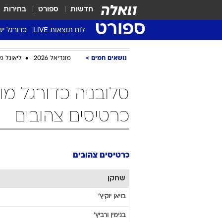
חדשות
ספורט
בחירות
ספורט
לוח תוצאות LIVE
כדורגל יש
ליגת העל Winner
נושאים חמים
מונדיאל 2026
ליאונל מ
סטט' ליגת
גביע המדי
גביע הטוט
שגרירים
כרטיסים צהובים
נבחרות י
ליגה לאומ
ליגה א'
כרטיסים צהובים
שחקן
בויאן
יוקיץ'
בנימין
ורביץ'