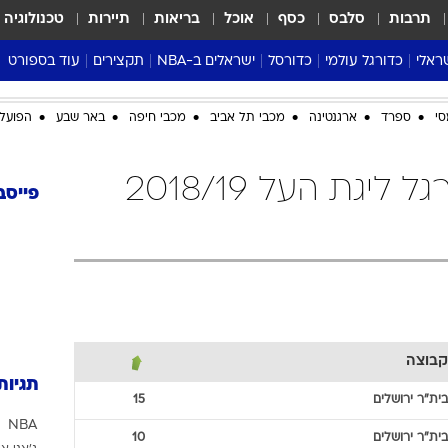
תרבות
סלבס
כסף
אוכל
בריאות
תיירות
טכנולוגיה
ראלי
כדורגל עולמי
כדורסל
ישראלים ב-NBA
תקצירים
עוד בספורט
ליגה אנגלית
ליגת העל
דני אבדיה
מונדיאל 2026
סי
ספרד
ארגנטינה
מכבי תל אביב
מכבי חיפה
באר שבע
הפועל 
 העל
ליגה ספרדית
דאבל דריבל
NBA
נה
ליגה איטלקית
יורוליג וכדורסל אירופי
טבלאות
בית"ר ירושלים כדורגל ליגת העל 2018/19
ו
ליגה גרמנית
ליגה לאומית
פודקאסטים
פייסב
ליגה צרפתית
נבחרות ישראל בכדורסל
מסכמים מחזור
שראל
ליגת האלופות
כדורסל נשים
אבא של שבת
ית
הליגה האירופית
מעל הטבעת
דרום אמריקה
סערה בממלכה
טניס
קבוצה
טראש טוק
תגיות
ספורט אמריקא
בית"ר ירושלים
15
NBA
פוקר
בית"ר ירושלים
10