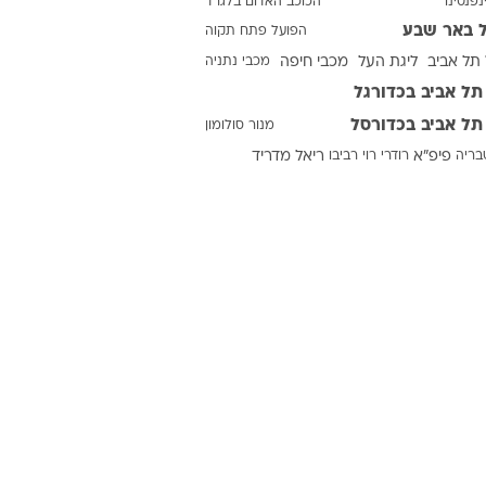
נפנטינו
הכוכב האדום בלגרד
 באר שבע
הפועל פתח תקוה
תל אביב
ליגת העל
מכבי חיפה
מכבי נתניה
ט1
תל אביב בכדורגל
מחוץ לקווים
תל אביב בכדורסל
מנור סולומון
4-4-2
טבריה
פיפ"א
רודרי
רוי רביבו
ריאל מדריד
משרד החוץ
רץ על הקווים
ספורט בחקירה
סוגרים שנה
מונדיאל 2014
בראש ובראשונה
אליפות אפריקה 2015
יורו צעירות 2013
לונדון 2012
יורו 2012