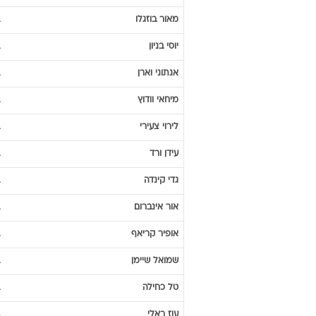
מאור
בוזגלו
יוסי
בניון
אנתוני
וארן
מיחאי
וודוץ
לירוי
צעירי
עידן
ורד
גדי
קינדה
אור
אינברום
אופיר
קריאף
שמואל
שיימן
טל
כחילה
עוז
ראלי