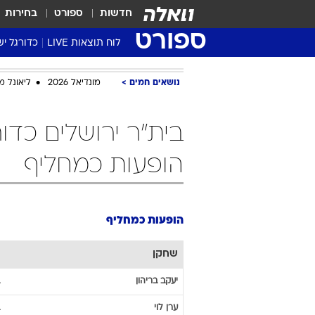
חדשות
ספורט
בחירות
ספורט
לוח תוצאות LIVE
כדורגל יש
ליגת העל Winner
נושאים חמים
מונדיאל 2026
ליאונל מ
סטט' ליגת
גביע המדי
גביע הטוט
שגרירים
הופעות כמחליף
נבחרות י
ליגה לאומ
ליגה א'
הופעות כמחליף
שחקן
יעקב
בריהון
ערן
לוי