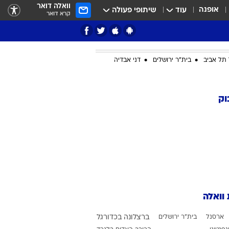
וואלה דואר
אופנה
עוד
שיתופי פעולה
קרא דואר
תל אביב
בית"ר ירושלים
דני אבדיה
ציון 3
וק
דאבל דריבל
 וואלה
י
ארסנל
בית"ר ירושלים
ברצלונה בכדורגל