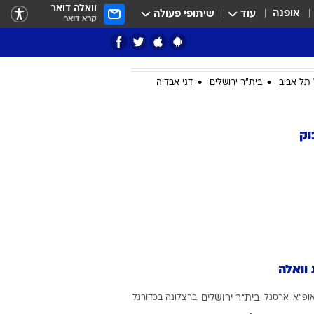
וואלה דואר
אופנה
עוד
שיתופי פעולה
קרא דואר
תל אביב
בית"ר ירושלים
דני אבדיה
ציון 3
וק
דאבל דריבל
 וואלה
י
ופ"א
ארסנל
בית"ר ירושלים
ברצלונה בכדורגל