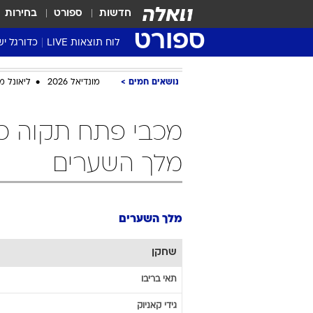
חדשות
ספורט
בחירות
ספורט
לוח תוצאות LIVE
כדורגל יש
ליגת העל Winner
נושאים חמים
מונדיאל 2026
ליאונל מ
סטט' ליגת
גביע המדי
גביע הטוט
שגרירים
מלך השערים
נבחרות י
ליגה לאומ
ליגה א'
מלך השערים
שחקן
תאי
בריבו
גידי
קאניוק