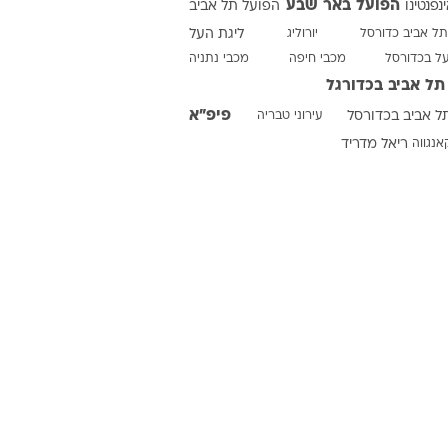
הפועל באר שבע
ינפנטינו
הפועל תל אביב
תל אביב כדורסל
יורוליג
ליגת העל
על בכדורסל
מכבי חיפה
מכבי נתניה
ט1
תל אביב בכדורגל
מחוץ לקווים
פיפ"א
ל אביב בכדורסל
עירוני טבריה
4-4-2
אנגווה
ריאל מדריד
משרד החוץ
רץ על הקווים
ספורט בחקירה
סוגרים שנה
מונדיאל 2014
בראש ובראשונה
אליפות אפריקה 2015
יורו צעירות 2013
לונדון 2012
יורו 2012