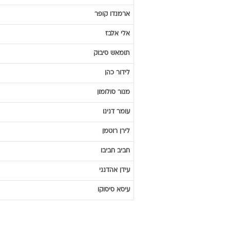
ארמנדו
קופר
אלי
אלבז
תומאש
סיבוק
לידור
כהן
מנור
סולומון
עומר
דנינו
לירן
רוטמן
חביב
חביבו
עידן
אהדנני
עיסא
סיסוקו