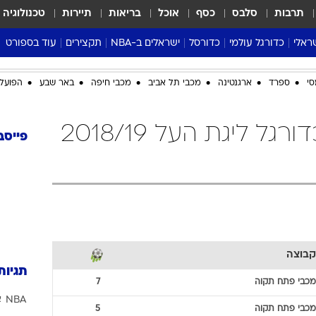
תרבות
סלבס
כסף
אוכל
בריאות
תיירות
טכנולוגיה
ראלי
כדורגל עולמי
כדורסל
ישראלים ב-NBA
תקצירים
עוד בספורט
ליגה אנגלית
ליגת העל
דני אבדיה
מונדיאל 2026
סי
ספרד
ארגנטינה
מכבי תל אביב
מכבי חיפה
באר שבע
הפועל 
 העל
ליגה ספרדית
דאבל דריבל
NBA
נה
ליגה איטלקית
יורוליג וכדורסל אירופי
טבלאות
מכבי פתח תקוה כדורגל ליגת העל 2018/19
ו
ליגה גרמנית
ליגה לאומית
פודקאסטים
פייסב
ליגה צרפתית
נבחרות ישראל בכדורסל
מסכמים מחזור
שראל
ליגת האלופות
כדורסל נשים
אבא של שבת
ית
הליגה האירופית
מעל הטבעת
דרום אמריקה
סערה בממלכה
טניס
קבוצה
טראש טוק
תגיות
ספורט אמריקא
מכבי פתח תקוה
7
NBA
א
פוקר
מכבי פתח תקוה
5