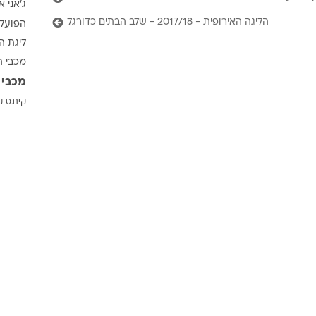
ג'אני א
ענפים נוספים
הליגה האירופית - 2017/18 - שלב הבתים כדורגל
הפועל 
לוח שידורים
ליגת ה
החידה של ספור
מכבי ת
ארכיון מדורים
מכבי 
כתבו לנו
קינגס ק