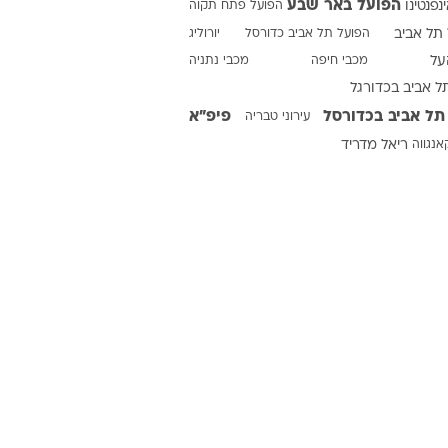
הפועל באר שבע
ינפנטינו
הפועל פתח תקוה
תל אביב
הפועל תל אביב כדורסל
יורוליג
על
מכבי חיפה
מכבי נתניה
ט1
ל אביב בכדורגל
מחוץ לקווים
תל אביב בכדורסל
פיפ"א
עירוני טבריה
4-4-2
אנגווה
ריאל מדריד
משרד החוץ
רץ על הקווים
ספורט בחקירה
סוגרים שנה
מונדיאל 2014
בראש ובראשונה
אליפות אפריקה 2015
יורו צעירות 2013
לונדון 2012
יורו 2012