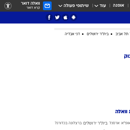
וואלה דואר
אופנה
עוד
שיתופי פעולה
קרא דואר
תל אביב
בית"ר ירושלים
דני אבדיה
ציון 3
וק
דאבל דריבל
 וואלה
י
ופ"א
ארסנל
בית"ר ירושלים
ברצלונה בכדורגל