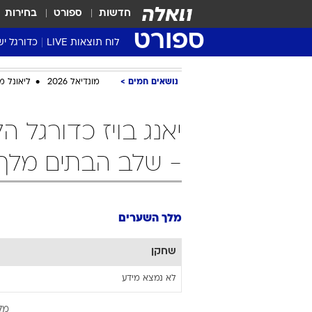
חדשות
ספורט
בחירות
ספורט
לוח תוצאות LIVE
כדורגל יש
ליגת העל Winner
נושאים חמים
מונדיאל 2026
ליאונל מ
סטט' ליגת
גביע המדי
גביע הטוט
שגרירים
- שלב הבתים מלך
נבחרות י
ליגה לאומ
ליגה א'
מלך השערים
שחקן
לא נמצא מידע
מלך 