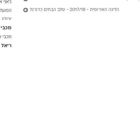
ג'אני א
ענפים נוספים
הליגה האירופית - 2017/18 - שלב הבתים כדורגל
הפועל 
לוח שידורים
יורוליג
החידה של ספור
מכבי 
ארכיון מדורים
מכבי ת
כתבו לנו
ריאל 