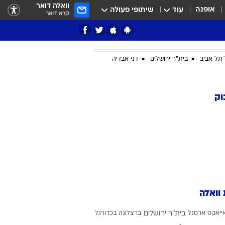
וואלה דואר
אופנה
עוד
שיתופי פעולה
קרא דואר
תל אביב
בית"ר ירושלים
דני אבדיה
ציון 3
וק
דאבל דריבל
 וואלה
י
ייאקס
ארסנל
בית"ר ירושלים
ברצלונה בכדורגל