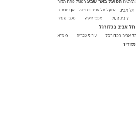
הפועל באר שבע
ינפנטינו
הפועל פתח תקוה
תל אביב
הפועל תל אביב כדורסל
יאן דיומנדה
ליגת העל
מכבי חיפה
מכבי נתניה
ט1
תל אביב בכדורגל
מחוץ לקווים
ל אביב בכדורסל
עירוני טבריה
פיפ"א
4-4-2
מדריד
משרד החוץ
רץ על הקווים
ספורט בחקירה
סוגרים שנה
מונדיאל 2014
בראש ובראשונה
אליפות אפריקה 2015
יורו צעירות 2013
לונדון 2012
יורו 2012