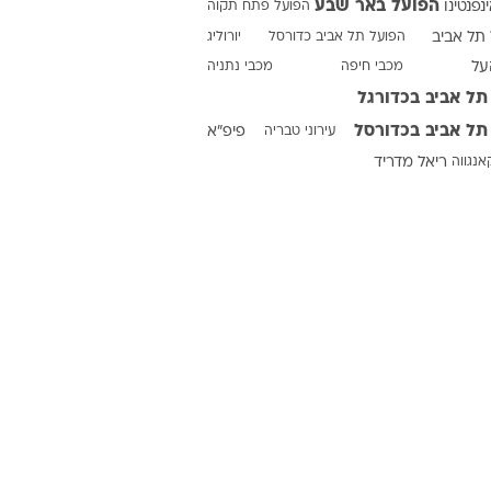
הפועל באר שבע
ינפנטינו
הפועל פתח תקוה
תל אביב
הפועל תל אביב כדורסל
יורוליג
על
מכבי חיפה
מכבי נתניה
ט1
תל אביב בכדורגל
מחוץ לקווים
תל אביב בכדורסל
עירוני טבריה
פיפ"א
4-4-2
אנגווה
ריאל מדריד
משרד החוץ
רץ על הקווים
ספורט בחקירה
סוגרים שנה
מונדיאל 2014
בראש ובראשונה
אליפות אפריקה 2015
יורו צעירות 2013
לונדון 2012
יורו 2012