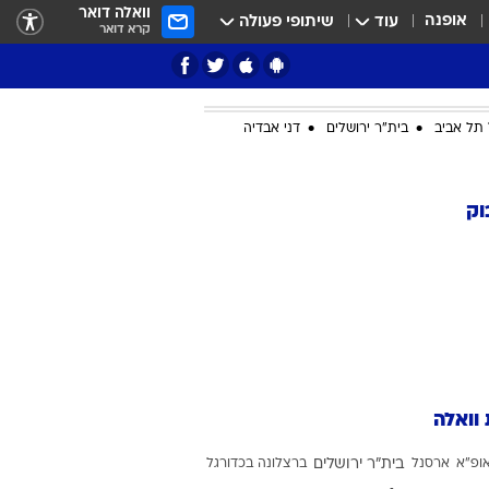
וואלה דואר
אופנה
עוד
שיתופי פעולה
קרא דואר
תל אביב
בית"ר ירושלים
דני אבדיה
ציון 3
וק
דאבל דריבל
 וואלה
י
ופ"א
ארסנל
בית"ר ירושלים
ברצלונה בכדורגל