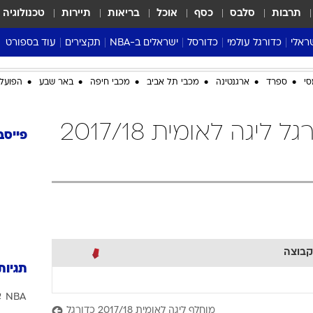
תרבות
סלבס
כסף
אוכל
בריאות
תיירות
טכנולוגיה
ראלי
כדורגל עולמי
כדורסל
ישראלים ב-NBA
תקצירים
עוד בספורט
ליגה אנגלית
ליגת העל
דני אבדיה
מונדיאל 2026
סי
ספרד
ארגנטינה
מכבי תל אביב
מכבי חיפה
באר שבע
הפועל 
 העל
ליגה ספרדית
דאבל דריבל
NBA
נה
ליגה איטלקית
יורוליג וכדורסל אירופי
טבלאות
הפועל רמת גן כדורגל ליגה לאומית 2017/18
ו
ליגה גרמנית
ליגה לאומית
פודקאסטים
פייסב
ליגה צרפתית
נבחרות ישראל בכדורסל
מסכמים מחזור
שראל
ליגת האלופות
כדורסל נשים
אבא של שבת
ית
הליגה האירופית
מעל הטבעת
דרום אמריקה
סערה בממלכה
טניס
קבוצה
טראש טוק
תגיות
ספורט אמריקא
NBA
א
פוקר
מוחלף ליגה לאומית 2017/18 כדורגל