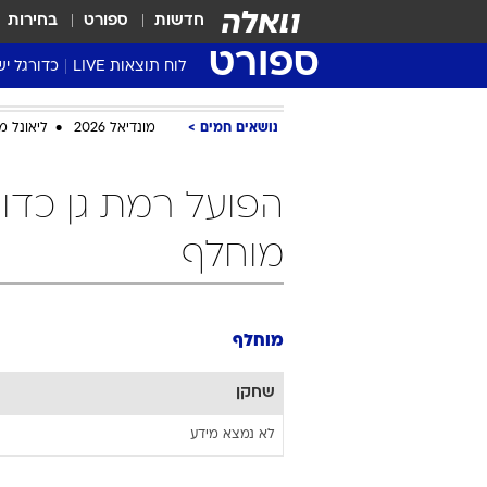
חדשות
ספורט
בחירות
ספורט
לוח תוצאות LIVE
כדורגל יש
ליגת העל Winner
נושאים חמים
מונדיאל 2026
ליאונל מ
סטט' ליגת
גביע המדי
גביע הטוט
שגרירים
מוחלף
נבחרות י
ליגה לאומ
ליגה א'
מוחלף
שחקן
לא נמצא מידע