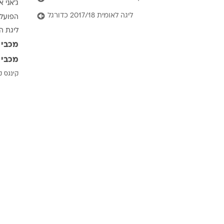
ג'אני א
ענפים נוספים
ליגה לאומית 2017/18 כדורגל
הפועל 
לוח שידורים
ליגת ה
החידה של ספור
מכבי 
ארכיון מדורים
מכבי 
כתבו לנו
קינגס ק