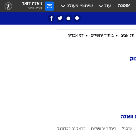
וואלה דואר
אופנה
עוד
שיתופי פעולה
קרא דואר
תל אביב
בית"ר ירושלים
דני אבדיה
ציון 3
וק
דאבל דריבל
 וואלה
י
ארסנל
בית"ר ירושלים
ברצלונה בכדורגל