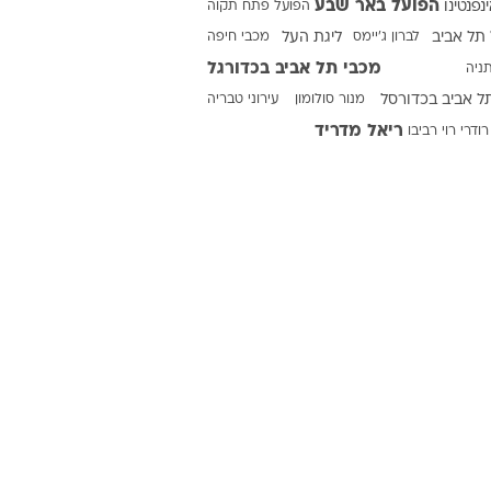
הפועל באר שבע
ינפנטינו
הפועל פתח תקוה
תל אביב
לברון ג'יימס
ליגת העל
מכבי חיפה
מכבי תל אביב בכדורגל
ניה
ט1
ל אביב בכדורסל
מנור סולומון
עירוני טבריה
מחוץ לקווים
ריאל מדריד
רודרי
רוי רביבו
4-4-2
משרד החוץ
רץ על הקווים
ספורט בחקירה
סוגרים שנה
מונדיאל 2014
בראש ובראשונה
אליפות אפריקה 2015
יורו צעירות 2013
לונדון 2012
יורו 2012