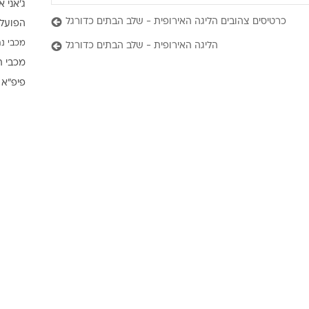
ג'אני א
ענפים נוספים
כרטיסים צהובים הליגה האירופית - שלב הבתים כדורגל
הפועל 
לוח שידורים
מכבי נת
הליגה האירופית - שלב הבתים כדורגל
החידה של ספור
מכבי ת
ארכיון מדורים
פיפ"א
כתבו לנו