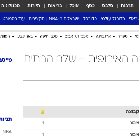
תרבות
סלבס
כסף
אוכל
בריאות
תיירות
טכנולוגיה
ראלי
כדורגל עולמי
כדורסל
ישראלים ב-NBA
תקצירים
עוד בספורט
ליגה אנגלית
ליגת העל
דני אבדיה
מונדיאל 2026
סי
ספרד
ארגנטינה
מכבי תל אביב
מכבי חיפה
באר שבע
הפועל 
 העל
ליגה ספרדית
דאבל דריבל
NBA
נה
ליגה איטלקית
יורוליג וכדורסל אירופי
טבלאות
ה האירופית - שלב הבתים
ו
ליגה גרמנית
ליגה לאומית
פודקאסטים
פייסב
ליגה צרפתית
נבחרות ישראל בכדורסל
מסכמים מחזור
שראל
ליגת האלופות
כדורסל נשים
אבא של שבת
ית
הליגה האירופית
מעל הטבעת
דרום אמריקה
סערה בממלכה
טניס
קבוצה
טראש טוק
תגיות
ספורט אמריקא
אינטר
1
NBA
פוקר
אינטר
1