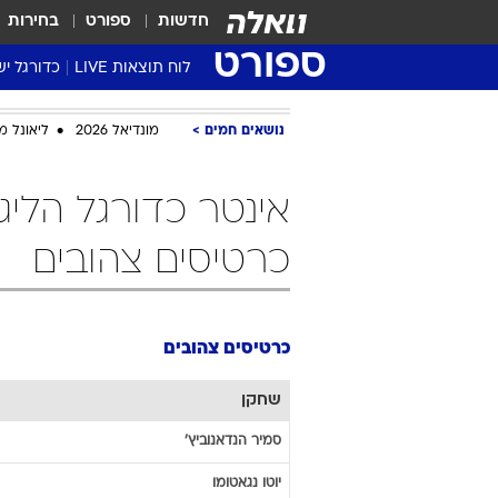
חדשות
ספורט
בחירות
ספורט
לוח תוצאות LIVE
כדורגל יש
ליגת העל Winner
נושאים חמים
מונדיאל 2026
ליאונל מ
סטט' ליגת
גביע המדי
אינטר כדורגל הליג
גביע הטוט
שגרירים
כרטיסים צהובים
נבחרות י
ליגה לאומ
ליגה א'
כרטיסים צהובים
שחקן
סמיר
הנדאנוביץ'
יוטו
נגאטומו