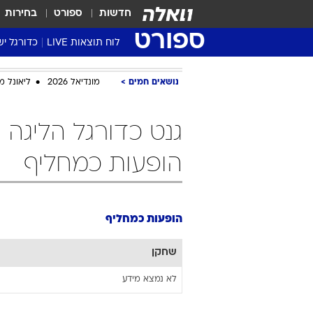
חדשות
ספורט
בחירות
ספורט
לוח תוצאות LIVE
כדורגל יש
ליגת העל Winner
נושאים חמים
מונדיאל 2026
ליאונל מ
סטט' ליגת
גביע המדי
גנט כדורגל הליגה 
גביע הטוט
שגרירים
הופעות כמחליף
נבחרות י
ליגה לאומ
ליגה א'
הופעות כמחליף
שחקן
לא נמצא מידע