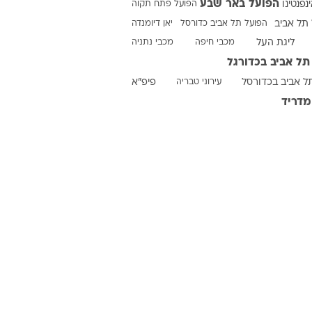
הפועל באר שבע
ינפנטינו
הפועל פתח תקוה
תל אביב
הפועל תל אביב כדורסל
יאן דיומנדה
ליגת העל
מכבי חיפה
מכבי נתניה
ט1
תל אביב בכדורגל
מחוץ לקווים
ל אביב בכדורסל
עירוני טבריה
פיפ"א
4-4-2
מדריד
משרד החוץ
רץ על הקווים
ספורט בחקירה
סוגרים שנה
מונדיאל 2014
בראש ובראשונה
אליפות אפריקה 2015
יורו צעירות 2013
לונדון 2012
יורו 2012