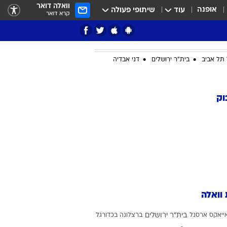
וואלה דואר
אופנה
עוד
שיתופי פעולה
קרא דואר
תל אביב
בית"ר ירושלים
דני אבדיה
ציון 3
וק
דאבל דריבל
 וואלה
י
ייאקס
ארסנל
בית"ר ירושלים
ברצלונה בכדורגל