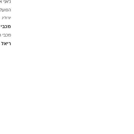
ג'אני א
ענפים נוספים
הפועל 
לוח שידורים
יורוליג
החידה של ספור
מכבי 
ארכיון מדורים
מכבי ת
כתבו לנו
ריאל 