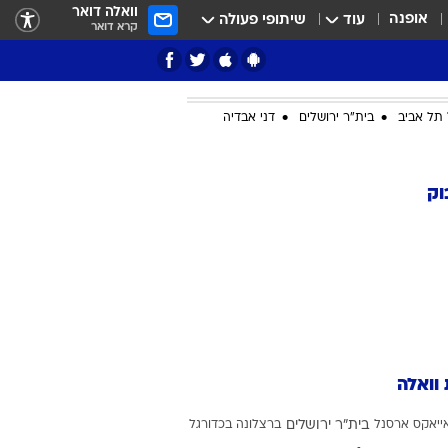
וואלה דואר
אופנה
עוד
שיתופי פעולה
קרא דואר
תל אביב
בית"ר ירושלים
דני אבדיה
ציון 3
וק
דאבל דריבל
 וואלה
י
ייאקס
ארסנל
בית"ר ירושלים
ברצלונה בכדורגל