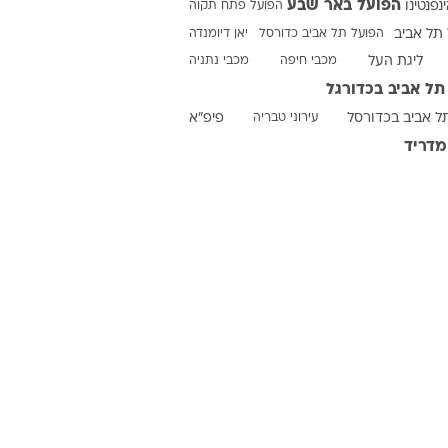
הפועל באר שבע
ינפנטינו
הפועל פתח תקוה
תל אביב
הפועל תל אביב כדורסל
יאן דיומנדה
ליגת העל
מכבי חיפה
מכבי נתניה
ט1
תל אביב בכדורגל
מחוץ לקווים
ל אביב בכדורסל
עירוני טבריה
פיפ"א
4-4-2
מדריד
משרד החוץ
רץ על הקווים
ספורט בחקירה
סוגרים שנה
מונדיאל 2014
בראש ובראשונה
אליפות אפריקה 2015
יורו צעירות 2013
לונדון 2012
יורו 2012