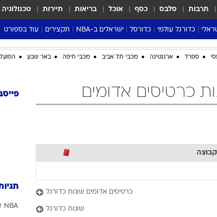
תרבות
סלבס
כסף
אוכל
בריאות
תיירות
טכנולוגיה
ראלי
כדורגל עולמי
כדורסל
ישראלים ב-NBA
תקצירים
עוד בספורט
ליגה אנגלית
ליגת העל
דני אבדיה
מונדיאל 2026
סי
ספרד
ארגנטינה
מכבי תל אביב
מכבי חיפה
באר שבע
הפועל 
 העל
ליגה ספרדית
דאבל דריבל
NBA
נה
ליגה איטלקית
יורוליג וכדורסל אירופי
טבלאות
ות כרטיסים אדומים
ו
ליגה גרמנית
ליגה לאומית
פודקאסטים
פייסב
ליגה צרפתית
נבחרות ישראל בכדורסל
מסכמים מחזור
שראל
ליגת האלופות
כדורסל נשים
אבא של שבת
ית
הליגה האירופית
מעל הטבעת
דרום אמריקה
סערה בממלכה
קבוצה
טניס
טראש טוק
תגיות
כרטיסים אדומים שונות כדורגל
ספורט אמריקא
NBA
א
פוקר
שונות כדורגל