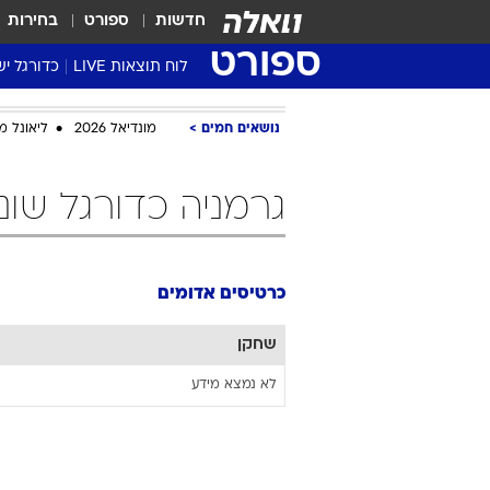
חדשות
ספורט
בחירות
ספורט
לוח תוצאות LIVE
כדורגל יש
ליגת העל Winner
נושאים חמים
מונדיאל 2026
ליאונל מ
סטט' ליגת
גביע המדי
גרמניה כדורגל שונ
גביע הטוט
שגרירים
נבחרות י
כרטיסים אדומים
ליגה לאומ
ליגה א'
שחקן
לא נמצא מידע