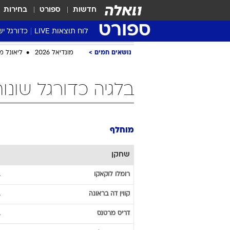
חדשות
ספורט
בחירות
ספורט
לוח תוצאות LIVE
כדורגל יש
ליגת העל Winner
נושאים חמים
מונדיאל 2026
ליאונל מ
סטט' ליגת
גביע המדי
בלגיה כדורגל שונו
גביע הטוט
שגרירים
נבחרות י
מוחלף
ליגה לאומ
שחקן
ליגה א'
רומלו
לוקאקו
קווין
דה בראונה
דריס
מרטנס