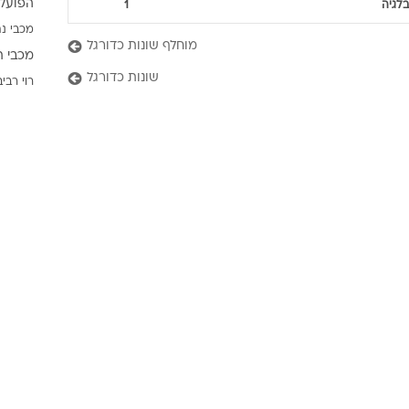
הפועל 
בלגיה
1
ענפים נוספים
מכבי נת
לוח שידורים
מוחלף שונות כדורגל
מכבי ת
החידה של ספור
שונות כדורגל
רוי רביב
ארכיון מדורים
כתבו לנו