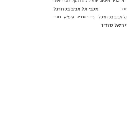
תל אביב
ויניסיוס
יורוליג
ליגת העל
מכבי חיפה
מכבי תל אביב בכדורגל
ניה
ל אביב בכדורסל
עירוני טבריה
פיפ"א
רודרי
ט1
ריאל מדריד
ו
מחוץ לקווים
4-4-2
משרד החוץ
רץ על הקווים
ספורט בחקירה
סוגרים שנה
מונדיאל 2014
בראש ובראשונה
אליפות אפריקה 2015
יורו צעירות 2013
לונדון 2012
יורו 2012