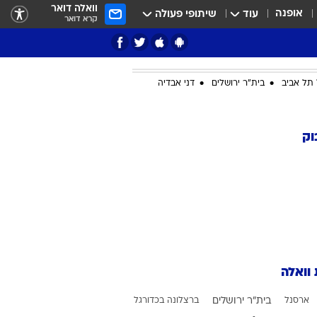
וואלה דואר
אופנה
עוד
שיתופי פעולה
קרא דואר
תל אביב
בית"ר ירושלים
דני אבדיה
ציון 3
וק
דאבל דריבל
 וואלה
י
ארסנל
בית"ר ירושלים
ברצלונה בכדורגל