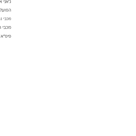
ג'אני א
ענפים נוספים
הפועל 
לוח שידורים
מכבי נת
החידה של ספור
מכבי ת
ארכיון מדורים
פיפ"א
כתבו לנו