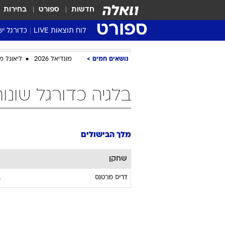
חדשות
ספורט
בחירות
ספורט
לוח תוצאות LIVE
כדורגל יש
ליגת העל Winner
נושאים חמים
מונדיאל 2026
ליאונל מ
סטט' ליגת
גביע המדי
בלגיה כדורגל שונו
גביע הטוט
שגרירים
נבחרות י
מלך הבישולים
ליגה לאומ
ליגה א'
שחקן
דריס
מרטנס