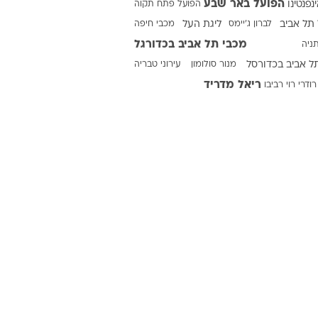
הפועל באר שבע
ינפנטינו
הפועל פתח תקוה
תל אביב
לברון ג'יימס
ליגת העל
מכבי חיפה
מכבי תל אביב בכדורגל
ניה
ט1
ל אביב בכדורסל
מנור סולומון
עירוני טבריה
מחוץ לקווים
ריאל מדריד
רודרי
רוי רביבו
4-4-2
משרד החוץ
רץ על הקווים
ספורט בחקירה
סוגרים שנה
מונדיאל 2014
בראש ובראשונה
אליפות אפריקה 2015
יורו צעירות 2013
לונדון 2012
יורו 2012