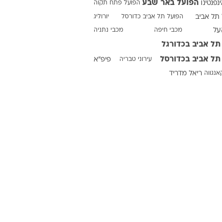
הפועל באר שבע
ינפנטינו
הפועל פתח תקוה
תל אביב
הפועל תל אביב כדורסל
יורוליג
על
מכבי חיפה
מכבי נתניה
ט1
תל אביב בכדורגל
מחוץ לקווים
תל אביב בכדורסל
עירוני טבריה
פיפ"א
4-4-2
אנגווה
ריאל מדריד
משרד החוץ
רץ על הקווים
ספורט בחקירה
סוגרים שנה
מונדיאל 2014
בראש ובראשונה
אליפות אפריקה 2015
יורו צעירות 2013
לונדון 2012
יורו 2012