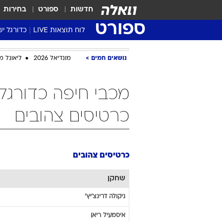
חדשות
ספורט
בחירות
ספורט
לוח תוצאות LIVE
כדורגל יש
ליגת העל Winner
נושאים חמים
מונדיאל 2026
ליאונל מ
סטט' ליגת
גביע המדי
גביע הטוט
שגרירים
כרטיסים צהובים
נבחרות י
ליגה לאומ
ליגה א'
כרטיסים צהובים
שחקן
ניקולה
דרינצ'יץ'
איסמעיל
ריאן