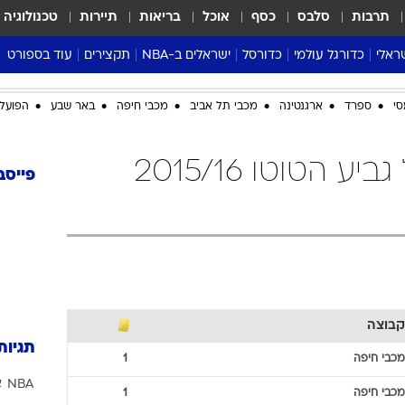
תרבות
סלבס
כסף
אוכל
בריאות
תיירות
טכנולוגיה
ראלי
כדורגל עולמי
כדורסל
ישראלים ב-NBA
תקצירים
עוד בספורט
ליגה אנגלית
ליגת העל
דני אבדיה
מונדיאל 2026
סי
ספרד
ארגנטינה
מכבי תל אביב
מכבי חיפה
באר שבע
הפועל 
 העל
ליגה ספרדית
דאבל דריבל
NBA
נה
ליגה איטלקית
יורוליג וכדורסל אירופי
טבלאות
מכבי חיפה כדורגל גביע הטוטו 2015/16
ו
ליגה גרמנית
ליגה לאומית
פודקאסטים
פייסב
ליגה צרפתית
נבחרות ישראל בכדורסל
מסכמים מחזור
שראל
ליגת האלופות
כדורסל נשים
אבא של שבת
ית
הליגה האירופית
מעל הטבעת
דרום אמריקה
סערה בממלכה
טניס
קבוצה
טראש טוק
תגיות
ספורט אמריקא
מכבי חיפה
1
NBA
א
פוקר
מכבי חיפה
1