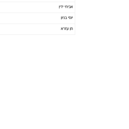
אביחי
ידין
יוסי
בניון
חן
עזרא