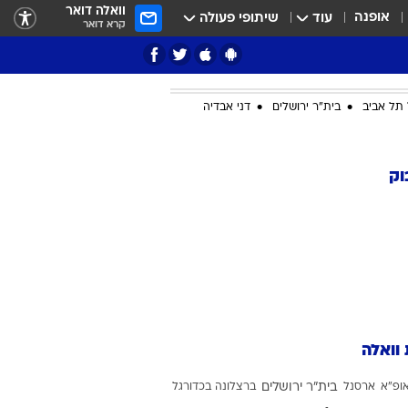
וואלה דואר
אופנה
עוד
שיתופי פעולה
קרא דואר
תל אביב
בית"ר ירושלים
דני אבדיה
ציון 3
וק
דאבל דריבל
 וואלה
י
ופ"א
ארסנל
בית"ר ירושלים
ברצלונה בכדורגל