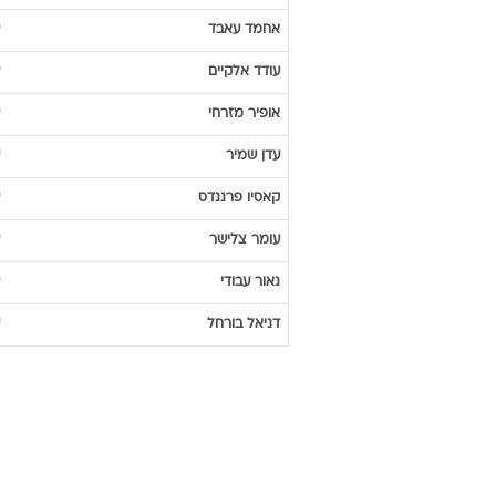
אחמד
עאבד
עודד
אלקיים
אופיר
מזרחי
עדן
שמיר
קאסיו
פרננדס
עומר
צלישר
נאור
עבודי
דניאל
בורחל