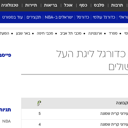
תרבות
סלבס
כסף
אוכל
בריאות
תיירות
טכנולוגיה
ראלי
כדורגל עולמי
כדורסל
ישראלים ב-NBA
תקצירים
עוד בספורט
ליגה אנגלית
ליגת העל
דני אבדיה
מונדיאל 2026
סי
ספרד
ארגנטינה
מכבי תל אביב
מכבי חיפה
באר שבע
הפועל 
 העל
ליגה ספרדית
דאבל דריבל
NBA
נה
ליגה איטלקית
יורוליג וכדורסל אירופי
טבלאות
 כדורגל ליגת העל
ו
ליגה גרמנית
ליגה לאומית
פודקאסטים
פייסב
ליגה צרפתית
נבחרות ישראל בכדורסל
מסכמים מחזור
שראל
ליגת האלופות
כדורסל נשים
אבא של שבת
ית
הליגה האירופית
מעל הטבעת
דרום אמריקה
סערה בממלכה
טניס
קבוצה
טראש טוק
תגיות
ספורט אמריקא
עירוני קרית שמונה
5
NBA
פוקר
עירוני קרית שמונה
4