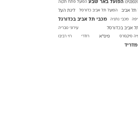
הפועל באר שבע
ינפנטינו
הפועל פתח תקוה
תל אביב
הפועל תל אביב כדורסל
ליגת העל
מכבי תל אביב בכדורגל
יפה
מכבי נתניה
ט1
ל אביב בכדורסל
עירוני טבריה
מחוץ לקווים
יה סיקסרס
פיפ"א
רודרי
רוי רביבו
4-4-2
מדריד
משרד החוץ
רץ על הקווים
ספורט בחקירה
סוגרים שנה
מונדיאל 2014
בראש ובראשונה
אליפות אפריקה 2015
יורו צעירות 2013
לונדון 2012
יורו 2012