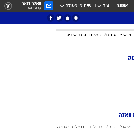
וואלה דואר
אופנה
עוד
שיתופי פעולה
קרא דואר
תל אביב
בית"ר ירושלים
דני אבדיה
ציון 3
וק
דאבל דריבל
 וואלה
י
ארסנל
בית"ר ירושלים
ברצלונה בכדורגל