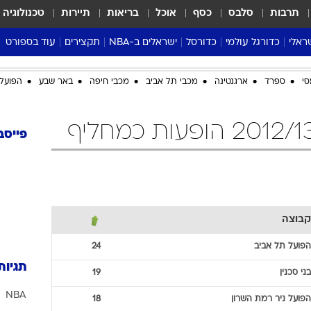
תרבות
סלבס
כסף
אוכל
בריאות
תיירות
טכנולוגיה
ראלי
כדורגל עולמי
כדורסל
ישראלים ב-NBA
תקצירים
עוד בספורט
ליגה אנגלית
ליגת העל
דני אבדיה
מונדיאל 2026
סי
ספרד
ארגנטינה
מכבי תל אביב
מכבי חיפה
באר שבע
הפועל 
 העל
ליגה ספרדית
דאבל דריבל
NBA
נה
ליגה איטלקית
יורוליג וכדורסל אירופי
טבלאות
ו
ליגה גרמנית
ליגה לאומית
פודקאסטים
פייסב
ליגה צרפתית
נבחרות ישראל בכדורסל
מסכמים מחזור
שראל
ליגת האלופות
כדורסל נשים
אבא של שבת
ית
הליגה האירופית
מעל הטבעת
דרום אמריקה
סערה בממלכה
קבוצה
טניס
הפועל תל אביב
24
טראש טוק
תגיות
בני סכנין
19
ספורט אמריקא
NBA
פוקר
הפועל ניר רמת השרון
18