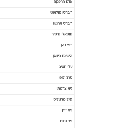
אדם
הרפקה
רוברטו
קולאוטי
רוברט
ארנשו
גונסאלו
גרסיה
רפי
דהן
הישאם
כיוואן
עלי
חטיב
סרג'
לופו
גיא
צרפתי
גאל
מרגוליס
גיא
דיין
ניר
נחום