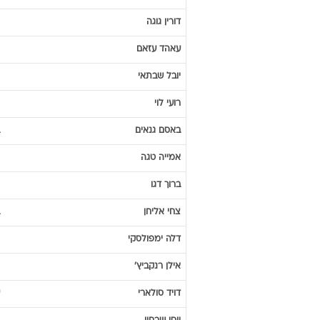
דורין
גוגה
עאהד
עזאם
יובל
שבתאי
רועי
לוי
באסם
גנאים
אמייה
טגה
ברוך
דגו
צחי
אליחן
דלה
ימפולסקי
אילן
רנקביץ'
דויד
סולארי