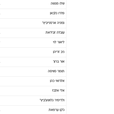
שלו
מנשה
פדרו
גלבאן
נמניה
ארסנייביץ'
עובדה
זבידאת
ליאור
לוי
ניב
זריהן
אור
ברוך
תומר
סוויסה
אלרואי
כהן
אלי
אלבז
ולדימיר
גלושצ'ביץ'
ג'קו
ערפאת