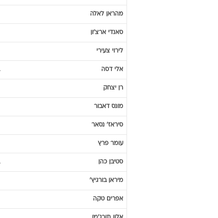
מהראן
לאלה
סאנדי
ארצ'ון
לירוי
צעירי
אלי
דסה
רן
יצחק
מונס
דאבור
סיראז'
נסאר
עומר
פרץ
סטיבן
כהן
מיראן
בורגיץ'
אפרים
טקה
אלון
תורג'מן