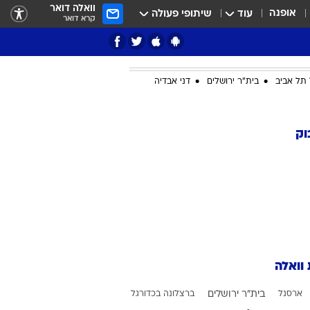
וואלה דואר
אופנה
עוד
שיתופי פעולה
קרא דואר
תל אביב
בית"ר ירושלים
דני אבדיה
ציון 3
וק
דאבל דריבל
 וואלה
י
ארסנל
בית"ר ירושלים
ברצלונה בכדורגל