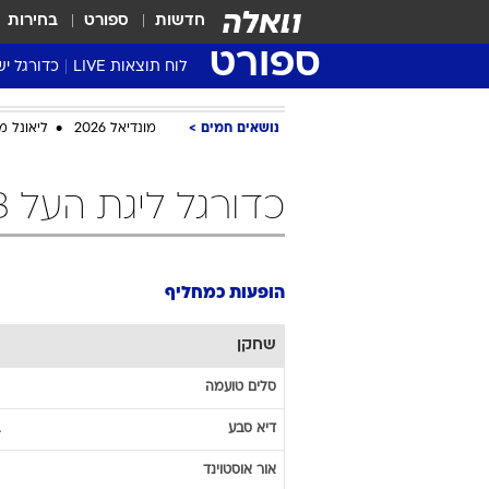
חדשות
ספורט
בחירות
ספורט
לוח תוצאות LIVE
כדורגל יש
ליגת העל Winner
נושאים חמים
מונדיאל 2026
ליאונל מ
סטט' ליגת
גביע המדי
כדורגל ליגת העל 2012/13 הופעות כמחליף
גביע הטוט
שגרירים
נבחרות י
הופעות כמחליף
ליגה לאומ
ליגה א'
שחקן
סלים
טועמה
דיא
סבע
אור
אוסטוינד