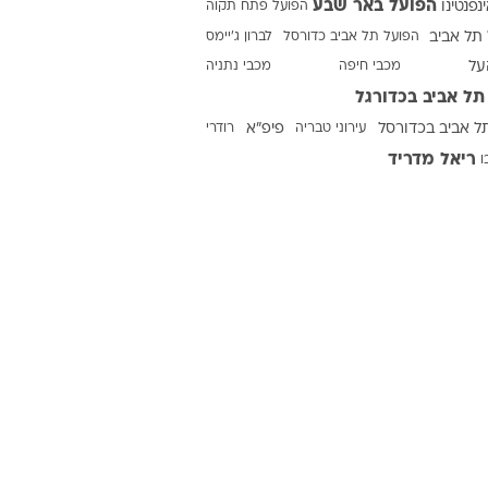
הפועל באר שבע
ינפנטינו
הפועל פתח תקוה
תל אביב
הפועל תל אביב כדורסל
לברון ג'יימס
על
מכבי חיפה
מכבי נתניה
ט1
תל אביב בכדורגל
מחוץ לקווים
ל אביב בכדורסל
עירוני טבריה
פיפ"א
רודרי
4-4-2
ריאל מדריד
ו
משרד החוץ
רץ על הקווים
ספורט בחקירה
סוגרים שנה
מונדיאל 2014
בראש ובראשונה
אליפות אפריקה 2015
יורו צעירות 2013
לונדון 2012
יורו 2012