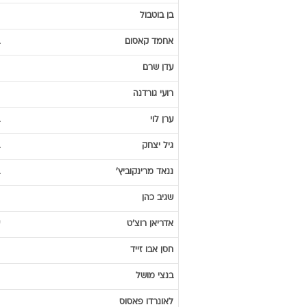
בן
בוטבול
אחמד
קאסום
עדן
שרם
רועי
גורדנה
ערן
לוי
גיל
יצחק
ננאד
מרינקוביץ'
שגיב
כהן
אדריאן
רוצ'ט
חסן
אבו זייד
בנצי
מושל
לאונרדו
פאסוס