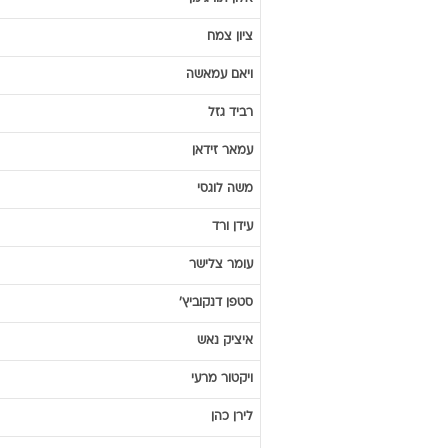
ציון
צמח
ויאם
עמאשה
רביד
גזל
עמאר
זידאן
משה
לוגסי
עידן
ורד
עומר
צלישר
סטפן
דנקוביץ'
איציק
נאש
ויקטור
מרעי
לירן
כהן