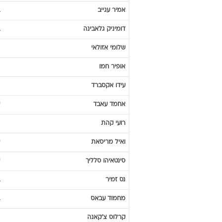
אמיר
עגייב
דומיניק
גלאבינה
שלומי
אזולאי
אופיר
חמו
עידו
אקסברד
אחמד
עאבד
רועי
קהת
ואיל
מריסאת
סינטאיהו
סלליך
נס
זמיר
מחמוד
עבאס
קרלוס
צ'קאנה