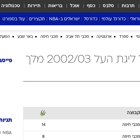
תרבות
סלבס
כסף
אוכל
בריאות
תיירות
טכנולוגיה
ראלי
כדורגל עולמי
כדורסל
ישראלים ב-NBA
תקצירים
עוד בספורט
ליגה אנגלית
ליגת העל
דני אבדיה
מונדיאל 2026
סי
ספרד
ארגנטינה
מכבי תל אביב
מכבי חיפה
באר שבע
הפועל 
 העל
ליגה ספרדית
דאבל דריבל
NBA
נה
ליגה איטלקית
יורוליג וכדורסל אירופי
טבלאות
מכבי חיפה כדורגל ליגת העל 2002/03 מלך
ו
ליגה גרמנית
ליגה לאומית
פודקאסטים
פייסב
ליגה צרפתית
נבחרות ישראל בכדורסל
מסכמים מחזור
שראל
ליגת האלופות
כדורסל נשים
אבא של שבת
ית
הליגה האירופית
מעל הטבעת
דרום אמריקה
סערה בממלכה
טניס
קבוצה
טראש טוק
תגיות
ספורט אמריקא
מכבי חיפה
14
NBA
א
פוקר
מכבי חיפה
8