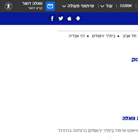
וואלה דואר
אופנה
עוד
שיתופי פעולה
קרא דואר
תל אביב
בית"ר ירושלים
דני אבדיה
ציון 3
וק
דאבל דריבל
 וואלה
י
ייאקס
ארסנל
בית"ר ירושלים
ברצלונה בכדורגל