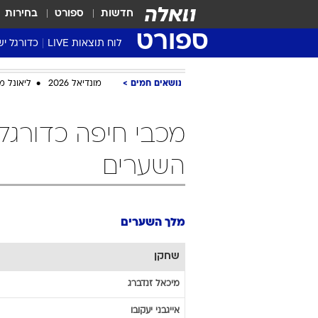
חדשות
ספורט
בחירות
ספורט
לוח תוצאות LIVE
כדורגל יש
ליגת העל Winner
נושאים חמים
מונדיאל 2026
ליאונל מ
סטט' ליגת
גביע המדי
גביע הטוט
שגרירים
השערים
נבחרות י
ליגה לאומ
ליגה א'
מלך השערים
שחקן
מיכאל
זנדברג
אייגבני
יעקובו