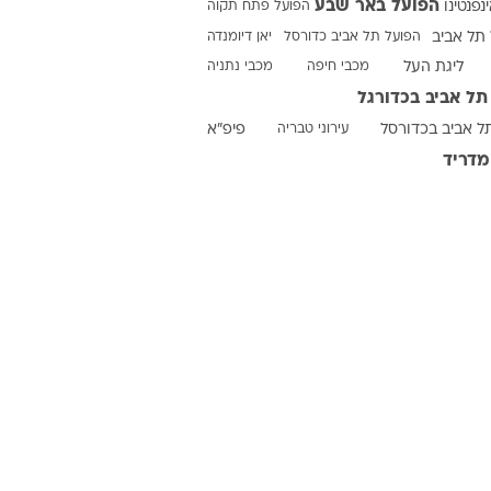
הפועל באר שבע
ינפנטינו
הפועל פתח תקוה
תל אביב
הפועל תל אביב כדורסל
יאן דיומנדה
ליגת העל
מכבי חיפה
מכבי נתניה
ט1
תל אביב בכדורגל
מחוץ לקווים
ל אביב בכדורסל
עירוני טבריה
פיפ"א
4-4-2
מדריד
משרד החוץ
רץ על הקווים
ספורט בחקירה
סוגרים שנה
מונדיאל 2014
בראש ובראשונה
אליפות אפריקה 2015
יורו צעירות 2013
לונדון 2012
יורו 2012