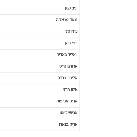
יניב
קטן
ננאד
פראליה
עידן
טל
רפי
כהן
וואליד
באדיר
אדורם
קייסי
אליניב
ברדה
אלון
חרזי
אריק
אג'יפור
אבישי
ז'אנו
אריק
בנאדו