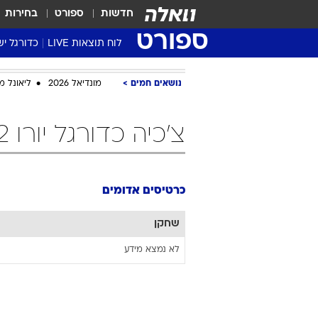
חדשות
ספורט
בחירות
ספורט
לוח תוצאות LIVE
כדורגל יש
ליגת העל Winner
נושאים חמים
מונדיאל 2026
ליאונל מ
סטט' ליגת
גביע המדי
צ'כיה כדורגל יורו 2012 כרטיסים אדומים
גביע הטוט
שגרירים
נבחרות י
כרטיסים אדומים
ליגה לאומ
ליגה א'
שחקן
לא נמצא מידע