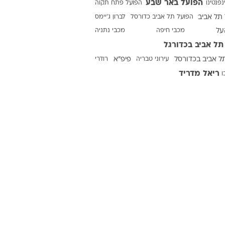
הפועל באר שבע
נפנטינו
הפועל פתח תקוה
תל אביב
הפועל תל אביב כדורסל
לברון ג'יימס
על
מכבי חיפה
מכבי נתניה
ט1
תל אביב בכדורגל
מחוץ לקווים
ל אביב בכדורסל
עירוני טבריה
פיפ"א
רודרי
4-4-2
ריאל מדריד
ו
משרד החוץ
רץ על הקווים
ספורט בחקירה
סוגרים שנה
מונדיאל 2014
בראש ובראשונה
אליפות אפריקה 2015
יורו צעירות 2013
לונדון 2012
יורו 2012