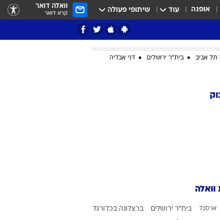
וואלה דואר
אופנה
עוד
שיתופי פעולה
קרא דואר
תל אביב
בית"ר ירושלים
דני אבדיה
ציון 3
וק
דאבל דריבל
 וואלה
י
ארסנל
בית"ר ירושלים
ברצלונה בכדורגל