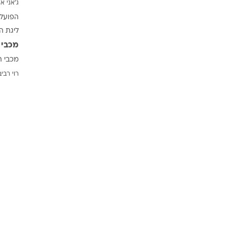
ג'אני אי
ענפים נוספים
הפועל 
לוח שידורים
ליגת ה
החידה של ספור
מכבי 
ארכיון מדורים
מכבי ת
כתבו לנו
רוי רביב