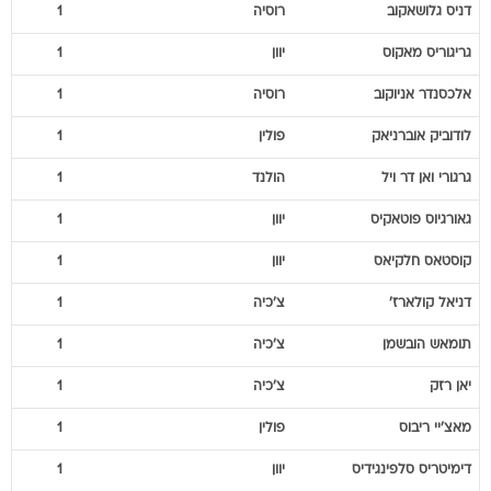
דניס
גלושאקוב
רוסיה
1
גריגוריס
מאקוס
יוון
1
אלכסנדר
אניוקוב
רוסיה
1
לודוביק
אוברניאק
פולין
1
גרגורי
ואן דר ויל
הולנד
1
גאורגיוס
פוטאקיס
יוון
1
קוסטאס
חלקיאס
יוון
1
דניאל
קולארז'
צ'כיה
1
תומאש
הובשמן
צ'כיה
1
יאן
רזק
צ'כיה
1
מאצ'יי
ריבוס
פולין
1
דימיטריס
סלפינגידיס
יוון
1