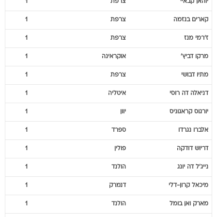
יוהאן
קבאיי
צרפת
1
קארים
בנזמה
צרפת
1
ז'רמי
מנז
צרפת
1
מרקו
דביץ'
אוקראינה
1
מתיו
דבושי
צרפת
1
דניאלה
דה רוסי
איטליה
1
יורגוס
קראגוניס
יוון
1
אלברו
נגרדו
ספרד
1
דריוש
דודקה
פולין
1
נייג'ל
דה יונג
הולנד
1
מיכאל
קרון-דלי
דנמרק
1
מארק
ואן בומל
הולנד
1