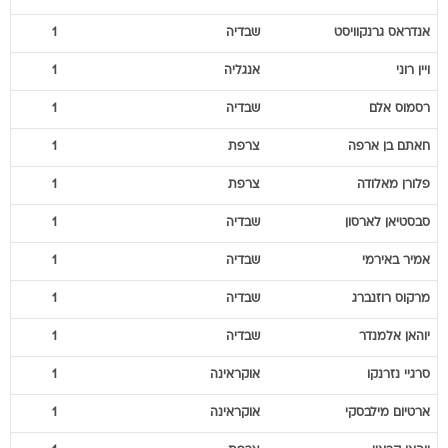
אנדראס
גרנקוויסט
שבדיה
1
ויין
רוני
אנגליה
1
רסמוס
אלם
שבדיה
1
חאתם
בן ארפה
צרפת
1
פלורן
מאלודה
צרפת
1
סבסטיאן
לארסון
שבדיה
1
אמיר
באירמי
שבדיה
1
מרקוס
רוזנברג
שבדיה
1
יוהאן
אלמנדר
שבדיה
1
סרגיי
נזרנקו
אוקראינה
1
ארטיום
מילבסקי
אוקראינה
1