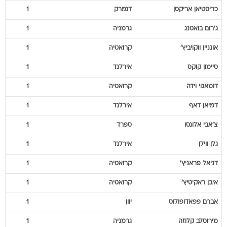
כריסטיאן
אריקסן
דנמרק
1
ג'רום
בואטנג
גרמניה
1
אוגניין
ווקויביץ'
קרואטיה
1
סיימון
קוקס
אירלנד
1
דומאגוי
וידה
קרואטיה
1
דמיאן
דאף
אירלנד
1
צ'אבי
אלונסו
ספרד
1
גלן
ווילן
אירלנד
1
דניאל
פראניץ'
קרואטיה
1
איבן
ראקיטיץ'
קרואטיה
1
אברם
פפאדופולוס
יוון
1
מירוסלב
קלוזה
גרמניה
1