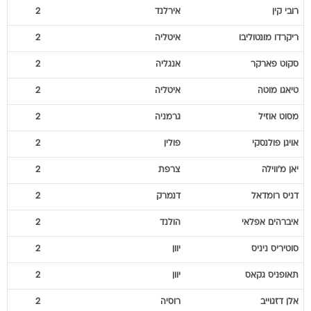
רובי
קין
אירלנד
2
ריקרדו
מונטוליבו
איטליה
2
סקוט
פארקר
אנגליה
2
טיאגו
מוטה
איטליה
2
מסוט
אוזיל
גרמניה
2
אויגן
פולנסקי
פולין
2
יאן
מ'ווילה
צרפת
2
דניס
רומדאל
דנמרק
2
איברהים
אפלאי
הולנד
2
סוטיריס
ניניס
יוון
2
תאופניס
גקאס
יוון
2
אלן
דזגוייב
רוסיה
2