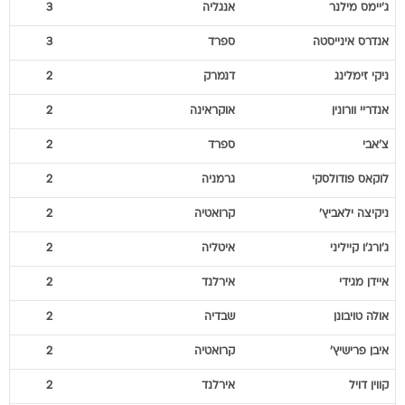
ג'יימס
מילנר
אנגליה
3
אנדרס
אינייסטה
ספרד
3
ניקי
זימלינג
דנמרק
2
אנדריי
וורונין
אוקראינה
2
צ'אבי
ספרד
2
לוקאס
פודולסקי
גרמניה
2
ניקיצה
ילאביץ'
קרואטיה
2
ג'ורג'ו
קייליני
איטליה
2
איידן
מגידי
אירלנד
2
אולה
טויבונן
שבדיה
2
איבן
פרישיץ'
קרואטיה
2
קווין
דויל
אירלנד
2