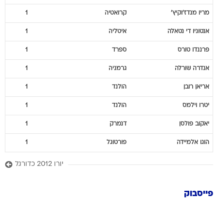
מריו
מנדז'וקיץ'
קרואטיה
1
אנטוניו
די נטאלה
איטליה
1
פרננדו
טורס
ספרד
1
אנדרה
שורלה
גרמניה
1
אריאן
רובן
הולנד
1
יטרו
וילמס
הולנד
1
יאקוב
פולסן
דנמרק
1
הוגו
אלמיידה
פורטוגל
1
יורו 2012 כדורגל
פייסבוק