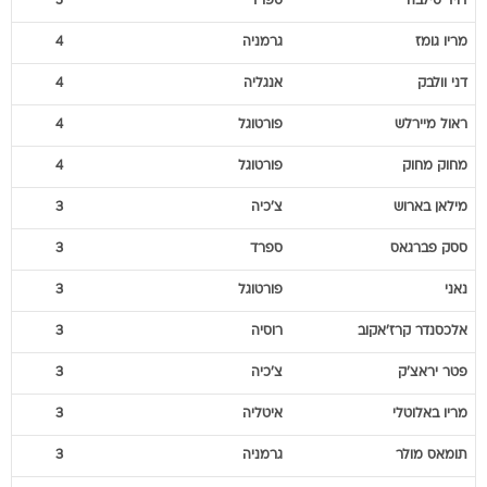
דויד
סילבה
ספרד
5
מריו
גומז
גרמניה
4
דני
וולבק
אנגליה
4
ראול
מיירלש
פורטוגל
4
מחוק
מחוק
פורטוגל
4
מילאן
בארוש
צ'כיה
3
ססק
פברגאס
ספרד
3
נאני
פורטוגל
3
אלכסנדר
קרז'אקוב
רוסיה
3
פטר
יראצ'ק
צ'כיה
3
מריו
באלוטלי
איטליה
3
תומאס
מולר
גרמניה
3