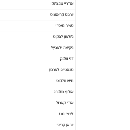
אנדריי
שבצ'נקו
יורגוס
קראגוניס
סמיר
נאסרי
ג'ולאון
לסקוט
ניקיצה
ילאביץ'
דני
וולבק
סבסטיאן
לארסון
תיאו
וולקוט
אולוף
מלברג
אנדי
קארול
ז'רמי
מנז
יוהאן
קבאיי