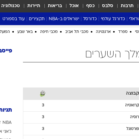
תרבות
סלבס
כסף
אוכל
בריאות
תיירות
טכנולוגיה
ראלי
כדורגל עולמי
כדורסל
ישראלים ב-NBA
תקצירים
עוד בספורט
ליגה אנגלית
ליגת העל
דני אבדיה
מונדיאל 2026
סי
ספרד
ארגנטינה
מכבי תל אביב
מכבי חיפה
באר שבע
הפועל 
 העל
ליגה ספרדית
דאבל דריבל
NBA
נה
ליגה איטלקית
יורוליג וכדורסל אירופי
טבלאות
פייסב
ו
ליגה גרמנית
ליגה לאומית
פודקאסטים
ליגה צרפתית
נבחרות ישראל בכדורסל
מסכמים מחזור
שראל
ליגת האלופות
כדורסל נשים
אבא של שבת
ית
הליגה האירופית
מעל הטבעת
קבוצה
דרום אמריקה
סערה בממלכה
טניס
קרואטיה
3
תגיות
טראש טוק
רוסיה
3
NBA
א
ספורט אמריקא
פורטוגל
3
ג'אני א
פוקר