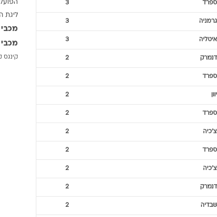
הפועל 
ספרד
3
ענפים נוספים
ליגת ה
לוח שידורים
גרמניה
3
מכבי 
החידה של ספור
איטליה
3
מכבי 
ארכיון מדורים
קינגס ק
דנמרק
2
כתבו לנו
ספרד
2
יוון
2
ספרד
2
צ'כיה
2
ספרד
2
צ'כיה
2
דנמרק
2
שבדיה
2