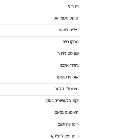
ויין
רוני
יורגוס
סמאראס
פיליפ
לאהם
מרקו
רויס
שון
סט לדג'ר
ג'ורדי
אלבה
אנטוניו
קסאנו
מירוסלב
קלוזה
יקוב
בלאשצ'יקובסקי
תאופניס
גקאס
רומן
שירוקוב
רומן
פאבליוצ'נקו