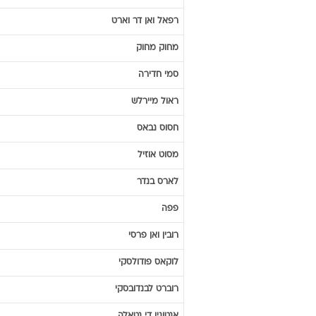
רפאל
ואן דר וארט
מחוק
מחוק
סמי
חדירה
ראול
מיירלש
חסוס
נבאס
מסוט
אוזיל
לארס
בנדר
פפה
רובין
ואן פרסי
לוקאס
פודולסקי
רוברט
לבנדובסקי