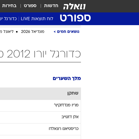
חדשות
ספורט
בחירות
ספורט
לוח תוצאות LIVE
כדורגל יש
ליגת העל Winner
נושאים חמים
מונדיאל 2026
ליאונל מ
סטט' ליגת
גביע המדי
כדורגל יורו 2012 מלך השערים
גביע הטוט
שגרירים
נבחרות י
מלך השערים
ליגה לאומ
שחקן
ליגה א'
מריו
מנדז'וקיץ'
אלן
דזגוייב
כריסטיאנו
רונאלדו