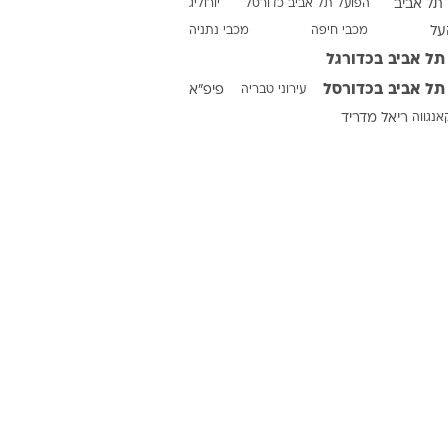
תל אביב
הפועל תל אביב כדורסל
יורוליג
על
מכבי חיפה
מכבי נתניה
תל אביב בכדורגל
ט1
תל אביב בכדורסל
עירוני טבריה
פיפ"א
מחוץ לקווים
אנגווה
ריאל מדריד
4-4-2
משרד החוץ
רץ על הקווים
ספורט בחקירה
סוגרים שנה
מונדיאל 2014
בראש ובראשונה
אליפות אפריקה 2015
יורו צעירות 2013
לונדון 2012
יורו 2012