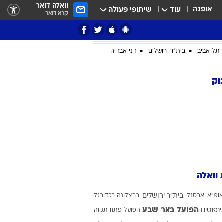
וואלה דואר
אופנה
עוד
שיתופי פעולה
קרא דואר
תל אביב
בית"ר ירושלים
דני אבדיה
וק
ציון 3
דאבל דריבל
 וואלה
ופ"א
ארסנל
בית"ר ירושלים
ברצלונה בכדורגל
י
הפועל באר שבע
ינפנטינו
הפועל פתח תקוה