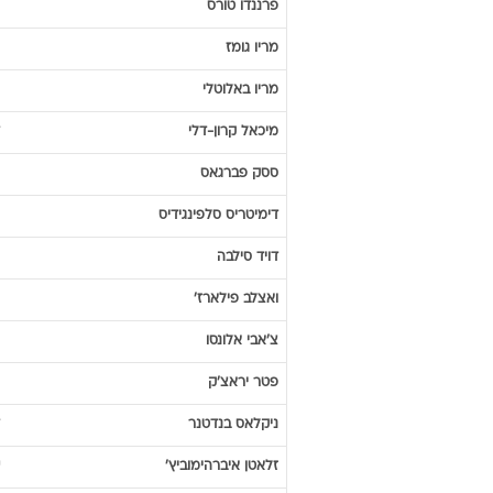
פרננדו
טורס
מריו
גומז
מריו
באלוטלי
מיכאל
קרון-דלי
ססק
פברגאס
דימיטריס
סלפינגידיס
דויד
סילבה
ואצלב
פילארז'
צ'אבי
אלונסו
פטר
יראצ'ק
ניקלאס
בנדטנר
זלאטן
איברהימוביץ'