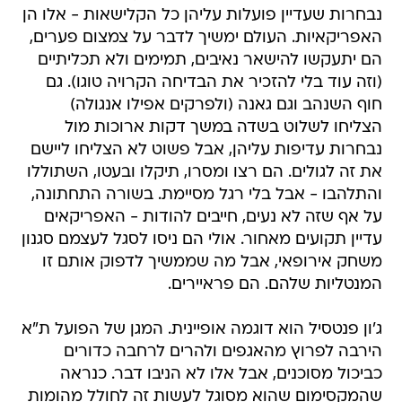
נבחרות שעדיין פועלות עליהן כל הקלישאות - אלו הן
האפריקאיות. העולם ימשיך לדבר על צמצום פערים,
הם יתעקשו להישאר נאיבים, תמימים ולא תכליתיים
(וזה עוד בלי להזכיר את הבדיחה הקרויה טוגו). גם
חוף השנהב וגם גאנה (ולפרקים אפילו אנגולה)
הצליחו לשלוט בשדה במשך דקות ארוכות מול
נבחרות עדיפות עליהן, אבל פשוט לא הצליחו ליישם
את זה לגולים. הם רצו ומסרו, תיקלו ובעטו, השתוללו
והתלהבו - אבל בלי רגל מסיימת. בשורה התחתונה,
על אף שזה לא נעים, חייבים להודות - האפריקאים
עדיין תקועים מאחור. אולי הם ניסו לסגל לעצמם סגנון
משחק אירופאי, אבל מה שממשיך לדפוק אותם זו
המנטליות שלהם. הם פראיירים.
ג'ון פנטסיל הוא דוגמה אופיינית. המגן של הפועל ת"א
הירבה לפרוץ מהאגפים ולהרים לרחבה כדורים
כביכול מסוכנים, אבל אלו לא הניבו דבר. כנראה
שהמקסימום שהוא מסוגל לעשות זה לחולל מהומות