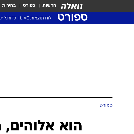
חדשות
ספורט
בחירות
ספורט
לוח תוצאות LIVE
כדורגל יש
ליגת העל Winner
סטט' ליגת
גביע המדי
גביע הטוט
שגרירים
נבחרות י
ליגה לאומ
ליגה א'
ספורט
הוא אלוהים, 