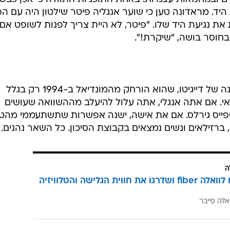
ד. מראדונה טען כי שוער אנגליה פיטר שילטון היה עם הפ
ות את נגיעת היד שלו. "פיטר, לא היית צריך לפנות לשופט אם
בחוסר בושה, "שיקרת!".
אם אתה מברזיל, אולי תתרגז מהטענה של דייגיטו, שהוא הורחק מהמונדיאל ב-1994 רק בגלל
אי. אם אתה אנגלי, אתה עלול להיעלב מההשוואה שעושים
לספייס גירלס. אם את אישה, ישנה אפשרות שתשתעממי מהטי
 ברזילאים ונשים נמצאים בקבוצת הסיכון. כל השאר נהנים.
ה
הצטרפו לוואלה fiber ושדרגו את חווית הגלישה והטלוויזיה
אלה פייבר