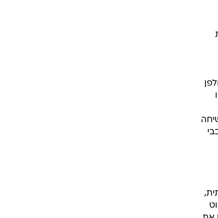
רוגבי וקריקט
גולף
ביליארד
תקצירים
לפן
יחה
בי
ית,
וט
 את