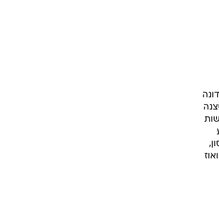
אדונה
צנה
שות
ן,
אוז