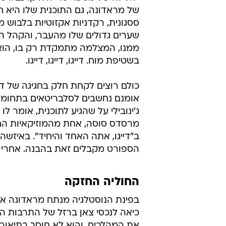
של מראדונה, גם התוכנית שלו היא ח
ססגונית, רקדניות אקזוטיות בלבוש מ
שערים גדולים שלו מהעבר, והקהל הנ
ממנו, המצלמה מתמקדת רק בו, הוא ה
בשטיפת מוח. דייגו, דייגו, דייגו.
כולם רוצים לקחת חלק בחגיגה של די
אומנם נחשבים לסלבריטאים בתחומם,
מרסדס סוסה, אחת מהמוזיקאיות החש
ב"דייגו, אתה האחד והיחיד". באיזשה
הספורט מקבלים זאת בהבנה. אחרי הכ
החוליה החזקה
בפינת הנוסטלגיה מנתח מראדונה את
כיאה לנכסי צאן ברזל של התרבות ה
את המהלכים, והוא לא חוסך בתיאורי