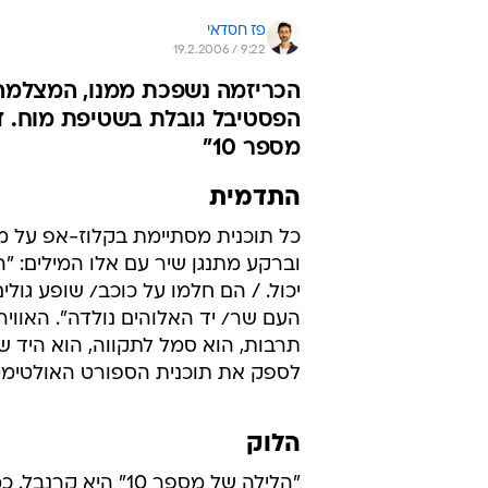
פז חסדאי
19.2.2006 / 9:22
הכריזמה נשפכת ממנו, המצלמה 
הפסטיבל גובלת בשטיפת מוח. די
מספר 10"
התדמית
וברקע מתנגן שיר עם אלו המילים: "
יכול. / הם חלמו על כוכב/ שופע גול
העם שר/ יד האלוהים נולדה". האוויר
תרבות, הוא סמל לתקווה, הוא היד של
לספק את תוכנית הספורט האולטימטי
הלוק
"הלילה של מספר 10" היא ק