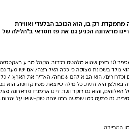
ענפים נוספים
לוח שידורים
החידה של ספור
מתמקדת רק בו, הוא הכוכב הבלעדי ואווירת
ארכיון מדורים
יגו מראדונה הכניע גם את פז חסדאי ב"הלילה של
כתבו לנו
כל תוכנית מסתיימת בקלוז-אפ על מספר 10 בזמן שהוא מלהטט בכדור. הקהל מריע באקסטזה
הוא נולד בשכונת מצוקה כי ככה האל רצה/ אם ישו מעד גם 
ים וכדרורים/ הוא הביא להם שמחה/ האדיר את הארץ. / כל
ה באולפן היא דתית. כל מילה שיוצאת מפיו קדושה. הוא גיב
 האלוהים, והוא גם רוקד ושר. דייגו ארמנדו מראדונה מצל
בית. זה כמעט כמו שמשה רבנו ינחה טוק-שואו על יהדות.
רנבל. כמו הקריירה