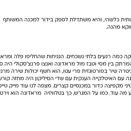
ותית כלשהי, והיא משתדלת לספק בידור למכנה המשותף
ווקא מהנה.
ו "הלילה של מספר 10" סיפקה כמה רגעים בלתי נשכחים. הנגיחות שהחליפו פלה ומר
המרתק בין מסי וטבז מול מראדונה ואנצו פרנצ'סקולי היה ס
גיטרה שיר בפורטוגזית פרי עטו, הוא חשף יכולות שירה מרג
ה עם האיטלקייה הענקית עם שדי הסיליקון היה מחזה קורע
י מקפיצה כדור במכנסיים קצרים. מצפה לנו עוד מייק טייסו
מה עוד. כמו על המגרש, כך בטלוויזיה  מראדונה הוא וירטו