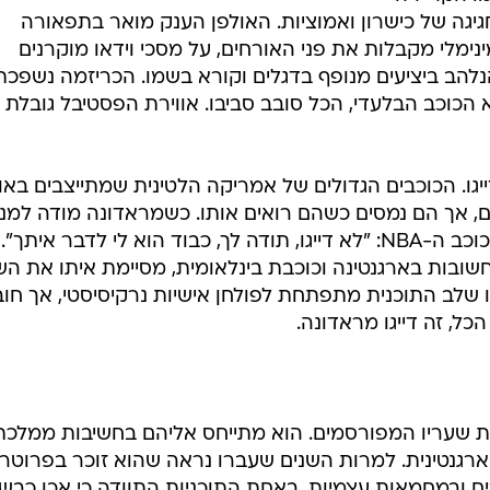
גיגה של כישרון ואמוציות. האולפן הענק מואר בתפאורה
ינימלי מקבלות את פני האורחים, על מסכי וידאו מוקרנים
להב ביציעים מנופף בדגלים וקורא בשמו. הכריזמה נשפכת
כוכב הבלעדי, הכל סובב סביבו. אווירת הפסטיבל גובלת
יגו. הכוכבים הגדולים של אמריקה הלטינית שמתייצבים באו
 אך הם נמסים כשהם רואים אותו. כשמראדונה מודה למנו
ג'ינובילי על שהגיע לתוכנית, אומר לו כוכב ה-NBA: "לא דייגו, תודה לך, כבוד הוא לי לדבר איתך".
ובות בארגנטינה וכוכבת בינלאומית, מסיימת איתו את הש
ו שלב התוכנית מתפתחת לפולחן אישיות נרקיסיסטי, אך חוב
ל, זה דייגו מראדונה.
 שעריו המפורסמים. הוא מתייחס אליהם בחשיבות ממלכת
ארגנטינית. למרות השנים שעברו נראה שהוא זוכר בפרוטר
ם ובמחמאות עצמיות. באחת התוכניות התוודה כי אכן כבש