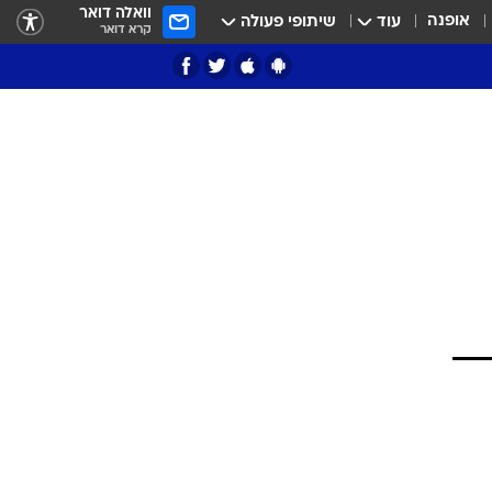
וואלה דואר
אופנה
עוד
שיתופי פעולה
קרא דואר
ציון 3
דאבל דריבל
י