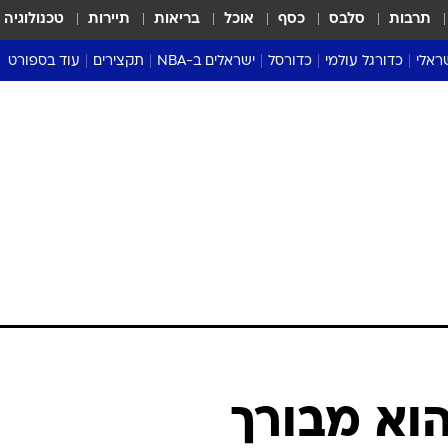
תרבות
סלבס
כסף
אוכל
בריאות
תיירות
טכנולוגיה
ראלי
כדורגל עולמי
כדורסל
ישראלים ב-NBA
תקצירים
עוד בספורט
ליגה אנגלית
ליגת העל
דני אבדיה
מונדיאל 2026
 העל
ליגה ספרדית
דאבל דריבל
NBA
נה
ליגה איטלקית
יורוליג וכדורסל אירופי
טבלאות
ו
ליגה גרמנית
ליגה לאומית
פודקאסטים
ליגה צרפתית
נבחרות ישראל בכדורסל
מסכמים מחזור
שראל
ליגת האלופות
כדורסל נשים
אבא של שבת
ית
הליגה האירופית
מעל הטבעת
דרום אמריקה
סערה בממלכה
טניס
טראש טוק
ספורט אמריקא
הוא מבורך
פוקר