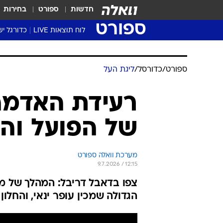
חדשות
ספורט
בחירות
ספורט
לוח תוצאות LIVE
כדורגל יש
ליגת העל Winner
סטט' ליגת
ספורט
/
כדורסל
/
ליגת העל
גביע המדי
גביע הטוט
רעידת האדמה
שגרירים
של הפועל וה
נבחרות י
ליגה לאומ
ליגה א'
מערכת וואלה ספורט
9.7.2026 / 12:15
צפו בדאבל דריבל: המהלך של 
הגדולה שמכין עופר ינאי, והחלו