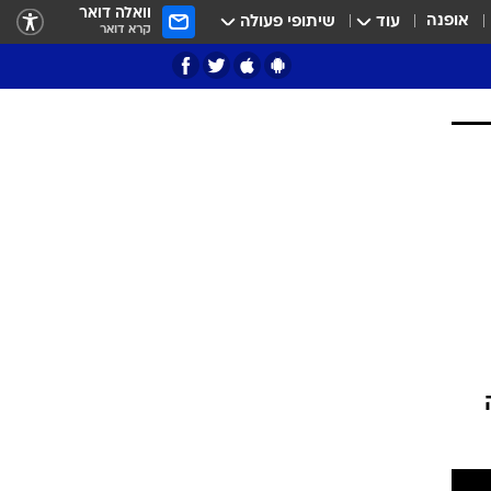
וואלה דואר
אופנה
עוד
שיתופי פעולה
קרא דואר
ציון 3
דאבל דריבל
י