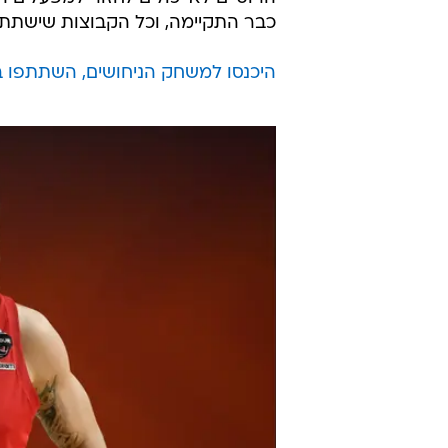
בזירה הבינלאומית.
יחול שינוי במדיניות בעתיד, אין אפ
סגנית נשיא צסק"א מוסקבה, נטליה 
הספורט הרוסי", אך הבהירה כי המש
הרוסיים לא יכולים לחזור למפעלים ה
כבר התקיימה, וכל הקבוצות שישתתפו 
היכנסו למשחק הניחושים, השתתפו בח