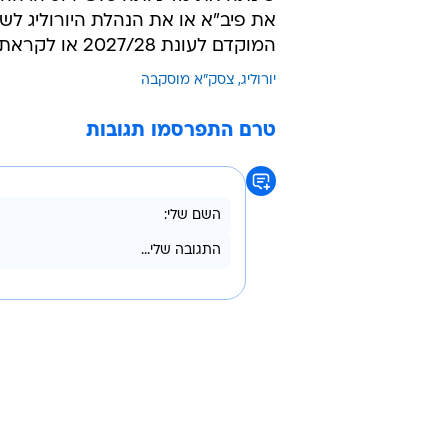
לדבריה, גם הקשיים הלוגיסטיים ממש
אירופה, כמעט בלתי אפשרי להוציא מ
למרות זאת, בצסק"א לא מאבדים תקווה
שנה. אחרי הכול, איך אפשר לחיות בל
גם סוגיית חזרתה של נבחרת רוסיה ע
את פיב"א או את הנהלת היורוליג לשנ
המוקדם לעונת 2027/28 או לקראת מוקדמות אולימפיאדת לוס אנג'לס 2028.
יורוליג
צסק"א מוסקבה
טרם התפרסמו תגובות