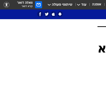
וואלה דואר
אופנה
עוד
שיתופי פעולה
קרא דואר
ציון 3
דאבל דריבל
י
א