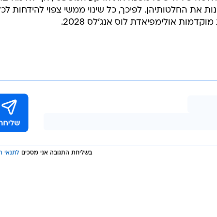
יכים להוות מכשול משמעותי: "ללא טיסות ישירות למדינות
הלך כזה לפועל".
. "בינתיים אנחנו יכולים רק לקוות ולהתכונן לחזרה בעוד
י תקווה?", הוסיפה פוראייבה.
דיין אינה פתורה. האחריות לכך נמצאת בידי פיב"א, שטרם
שינתה את מדיניותה כלפי רוסיה. ההחלטה של ה-IOC משנה את הרקע המשפטי, אך לא מחייב
ות את החלטותיהן. לפיכך, כל שינוי ממשי צפוי להידחות לכל