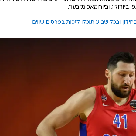
מי שמחליטה על זהות המשתתפות ביורוליג היא הנהלת המפעל עצמו, ולא ה-
המשתתפות לעונת 2026/27 כבר אושרה, וכוללת 20 קבוצות - ללא אף נציגה רוסית. לכן, גם 
שרות מעשית לצרף קבוצה רוסית לעונה הקרובה.
פוראייבה, הודתה כי מדובר ב"התפתחות משמחת מאוד עבו
מעות המעשית מוגבלת. "לצערנו, צסק"א ושאר המועדונים
אירופיים בעונה הבאה", אמרה. "האסיפה הכללית של היורול
ביורוליג וביורוקאפ נקבעו".
ידון ובכל שבוע תוכלו לזכות בפרסים שווים