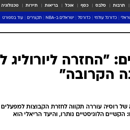
תרבות
סלבס
כסף
אוכל
בריאות
תיירות
טכנולוגיה
ראלי
כדורגל עולמי
כדורסל
ישראלים ב-NBA
תקצירים
עוד בספורט
ליגה אנגלית
ליגת העל
דני אבדיה
מונדיאל 2026
 העל
ליגה ספרדית
דאבל דריבל
NBA
נה
ליגה איטלקית
יורוליג וכדורסל אירופי
טבלאות
ו
ליגה גרמנית
ליגה לאומית
פודקאסטים
ליגה צרפתית
נבחרות ישראל בכדורסל
מסכמים מחזור
שראל
ליגת האלופות
כדורסל נשים
אבא של שבת
ית
הליגה האירופית
מעל הטבעת
דרום אמריקה
סערה בממלכה
טניס
טראש טוק
ספורט אמריקא
: "החזרה ליורוליג ל
פוקר