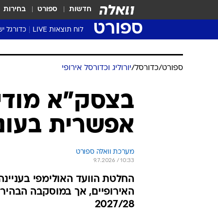
חדשות
ספורט
בחירות
ספורט
לוח תוצאות LIVE
כדורגל יש
ליגת העל Winner
סטט' ליגת
גביע המדי
גביע הטוט
שגרירים
נבחרות י
ליגה לאומ
ליגה א'
ספורט
/
כדורסל
/
יורוליג וכדורסל אירופי
בצסק"א מודים