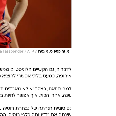
/
איזה פספוס. מונטרו
na Fassbender / AFP