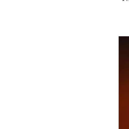
IOC או פיב"א. רשימת
אם
ר
יג