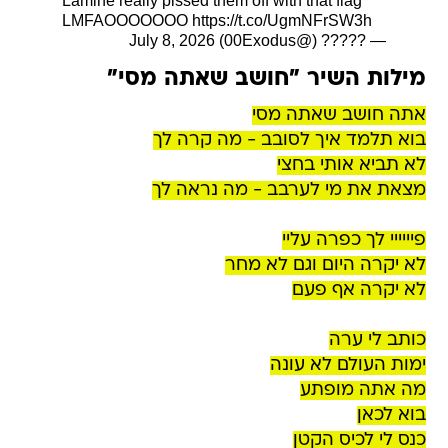
Lamine really pissed them off with that flag
LMFAOOOOOOO
https://t.co/UgmNFrSW3h
July 8, 2026
— ????? (@00Exodus)
מילות השיר "חושב שאתה מסי"
אתה חושב שאתה מסי
בוא תלמד איך לסובב - מה קרה לך
לא תביא אותי בחצי
מצאת את מי לערבב - מה נראה לך
פיייייי לך כפרה עליי
לא יקרה היום וגם לא מחר
לא יקרה אף פעם
כותב לי ערה
ימות העולם לא עונה
מה אתה מופתע
בוא לכאן
כנס לי לכיס הקטן