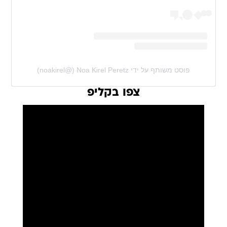
פוסט משותף על ידי ‏‎Noa Kirel Peretz‎‏ (@‏‎noakirel‎‏)
צפו בקליפ