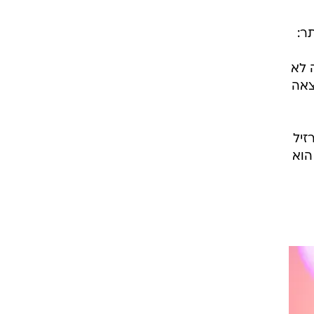
ר:
 לא
צאה
זיל
הוא