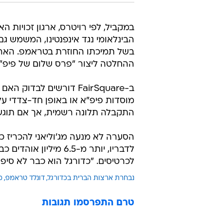
בשל תמיכתו החוזרת בטראמפ. הארגו
ההחלטה ליצור "פרס שלום של פיפ"א
ב-FairSquare דורשים ל
התקבלה תלונה רשמית, אך אם תוגש
הסערה לא מנעה מג'וליאני להכריז כ
לדבריו, יותר מ-6.5 מי
לכרטיסים. "כדורגל הוא כבר לא סיפו
נבחרת ארצות הברית בכדורגל
דונלד טראמפ
מו
טרם התפרסמו תגובות