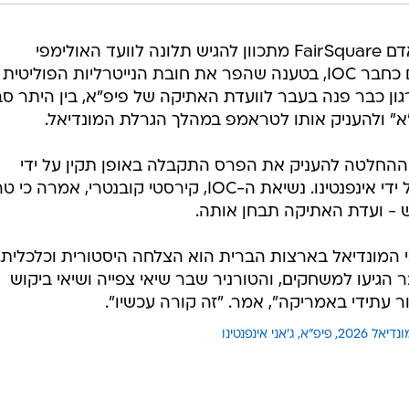
במקביל, לפי רויטרס, ארגון זכויות האדם FairSquare מתכוון להגיש תלונה לוועד האולימפי
הבינלאומי נגד אינפנטינו, המשמש גם כחבר IOC, בטענה שהפר את חובת הנייטרליות הפוליטית
ן כבר פנה בעבר לוועדת האתיקה של פיפ"א, בין היתר סב
" ולהעניק אותו לטראמפ במהלך הגרלת המונדיאל.
בדוק האם ההחלטה להעניק את הפרס התקבלה באופן תקין על ידי
מוסדות פיפ"א או באופן חד-צדדי על ידי אינפנטינו. נשיאת ה-IOC, קירסטי קובנטרי, אמרה 
 - ועדת האתיקה תבחן אותה.
י המונדיאל בארצות הברית הוא הצלחה היסטורית וכלכלית.
ליון אוהדים כבר הגיעו למשחקים, והטורניר שבר שיאי צפייה ושיאי ביקוש
ר עתידי באמריקה", אמר. "זה קורה עכשיו".
נדיאל 2026
פיפ"א
ג'אני אינפנטינו