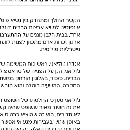
/
תקציר: בלגיה - ארצות הברית 1:4
ספורט1
הקשר ההולך ומתהדק בין נשיא פיפ"א
אחד, בבית הלבן מגנים על ההתערבו
ארגון זכויות אדם מתכוון לפנות לוו
נייטרליות פוליטית.
אנדרו ג'וליאני, ראש כוח המשימה של 
ג'וליאני, הגן על הפנייה של טראמפ
הברית. כזכור, באלוגון הורחק במשח
המקרה, ההשעיה בוטלה והוא הורשה
ג'וליאני טען כי החלטתו של השופט ה
את זה חשוד מאוד ששופט שהיה קשו
את שני הדברים האלה, זה היה חשוד 