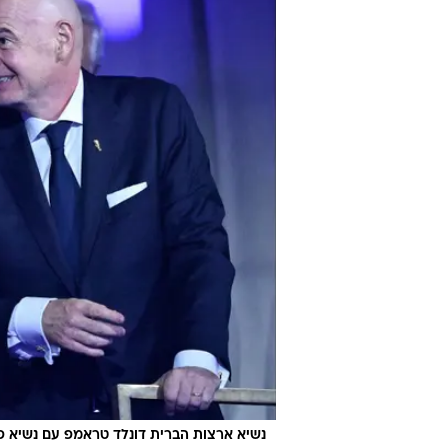
נשיא ארצות הברית דונלד טראמפ עם נשיא פיפ