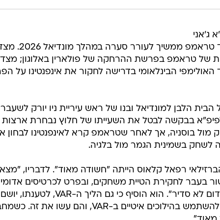
 ג'אני
אינפנטינו לנשיא ארצות הברית דונלד טראמפ ממשיך לעורר סערה במהלך מונדיאל 
ת של טראמפ בפרשת ההרחקה של פולארין באלוגון; מצד ש
עד האולימפי הבינלאומי בדרישה לחקור את אינפנטינו על הפ
הבית הלבן למונדיאל ובנו של ראש עיריית ניו יורק לשעבר 
 לפיפ"א בבקשה לבטל את השעייתו של חלוץ נבחרת ארצות
ק מול בוסניה, אך לאחר שטראמפ קרא לאינפנטינו לבחון א
 לשחק בשמינית הגמר מול בלגיה.
ברזילאי רפאל קלאוס הייתה "חשודה מאוד". לדבריו, "מצאנ
ר בעבר לחקירת הטיית משחקים, ובפרט לכרטיסים אדומי
לא סדירים, הוא זה שהוציא כרטיס אדום לא סדיר". הוא הוסיף כי גם הליך ה-VAR, לטענתו, יושם
באופן שגוי: "בעבירות מגע אי אפשר להשתמש בהילוכים איטיים ב-VAR, והם עשו את
מאוד".