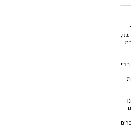
רוגבי וקריקט
גולף
ביליארד
2026. מצד
תקצירים
ני,
רת
רודי
ת
ו
ם
 זה. כשמחברים