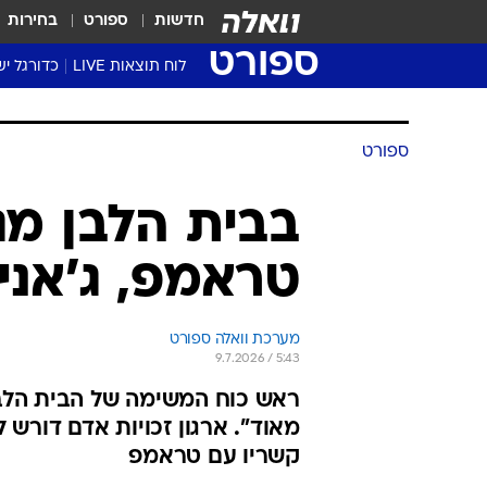
חדשות
ספורט
בחירות
ספורט
לוח תוצאות LIVE
כדורגל יש
ליגת העל Winner
סטט' ליגת
ספורט
גביע המדי
גביע הטוט
בבית הלבן מג
שגרירים
טראמפ, ג'אני 
נבחרות י
ליגה לאומ
ליגה א'
מערכת וואלה ספורט
9.7.2026 / 5:43
ראש כוח המשימה של הבית הלבן
מאוד". ארגון זכויות אדם דורש
קשריו עם טראמפ