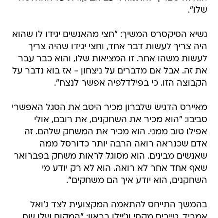
שלו".
נשיא הסיקסרס המשיך: "חצי מהאנשים יגידו לו שהוא
היה צריך לעשות דבר אחד, וחצי יגידו שהיה צריך
לעשות משהו אחר. זו המציאות שלו, והוא כבר עבר
את זה. אבל אם מדברים על ניצחון - אז בוא נדבר על
הקבוצה הזו. כי בפילדלפיה אפשר לנצח".
מאיירס הדגיש שלברון מכיר היטב את הסגל האפשרי
סביבו: "הוא מכיר את השחקנים, את רובם, אולי
אפילו טוב ממני. הוא מכיר את המשחק שלהם. זה
אדם שכנראה רואה הרבה יותר כדורסל ממה
שאנשים מבינים. הוא מסוגל לראות משחק בפברואר
שאף אחד אחר לא רואה. הוא לא רק יודע מי
השחקנים, הוא יודע איך הם משחקים".
בהמשך התייחס להתאמה המקצועית לצד ג'ואל
אמביד, טייריס מקסי וג'יילן בראון: "המקום שלו שם