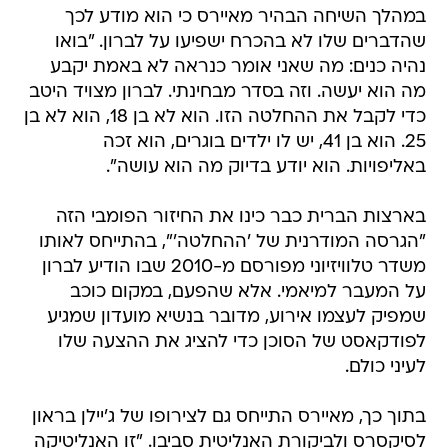
במהלך השיחה הבהיר מאיירס כי הוא מודע לכך
שהדברים שלו לא בהכרח ישפיעו על לברון. "בואו
נהיה כנים: מה שאני אומר כנראה לא באמת יקבע
מה הוא יעשה. וזה בסדר מבחינתי. לברון מצויד היטב
כדי לקבל את ההחלטה הזו. הוא לא בן 18, הוא לא בן
25. הוא בן 41, יש לו ילדים בוגרים, הוא זכה
באליפויות. הוא יודע בדיוק מה הוא עושה".
בארצות הברית כבר כינו את החיזור הפומבי הזה
"הגרסה המודרנית של 'ההחלטה'", בהתייחס לאותו
משדר טלוויזיוני מפורסם מ-2010 שבו הודיע לברון
על המעבר למיאמי. אלא שהפעם, במקום כוכב
שמפיק לעצמו אירוע, מדובר בנשיא מועדון שמגיע
לפודקאסט של הסוכן כדי להציג את ההצעה שלו
לעיני כולם.
בתוך כך, מאיירס התייחס גם לצירופו של ג'יילן בראון
לסיקסרס ולביקורת האנליטית סביבו. "זו האנליטיקה