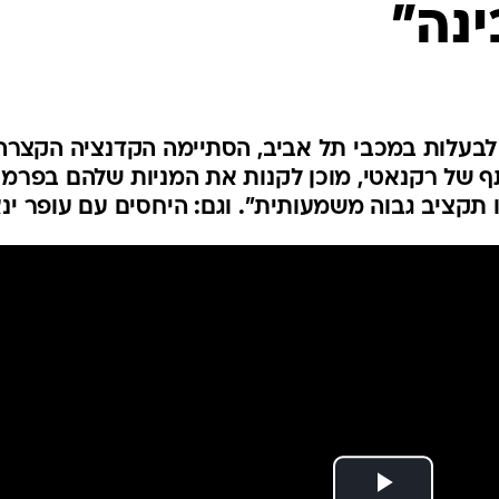
ינה"
ענפים נוספים
לוח שידורים
החידה של ספור
ארכיון מדורים
כתבו לנו
לבעלות במכבי תל אביב, הסתיימה הקדנציה הקצרה
א אהיה שותף של רקנאטי, מוכן לקנות את המניות שלהם בפרמי
ו תקציב גבוה משמעותית". וגם: היחסים עם עופר ינא