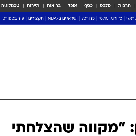
תרבות
סלבס
כסף
אוכל
בריאות
תיירות
טכנולוגיה
ראלי
כדורגל עולמי
כדורסל
ישראלים ב-NBA
תקצירים
עוד בספורט
ליגה אנגלית
ליגת העל
דני אבדיה
מונדיאל 2026
 העל
ליגה ספרדית
דאבל דריבל
NBA
נה
ליגה איטלקית
יורוליג וכדורסל אירופי
טבלאות
ו
ליגה גרמנית
ליגה לאומית
פודקאסטים
ליגה צרפתית
נבחרות ישראל בכדורסל
מסכמים מחזור
שראל
ליגת האלופות
כדורסל נשים
אבא של שבת
ית
הליגה האירופית
מעל הטבעת
דרום אמריקה
סערה בממלכה
טניס
טראש טוק
ספורט אמריקא
: "מקווה שהצלחתי
פוקר