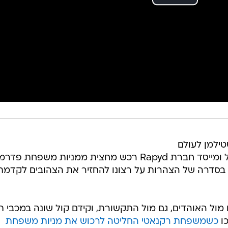
טילמן לעולם
הספורט הישראלי במכה אחת. מנכ"ל ומייסד חברת Rapyd רכש מחצית ממניות משפחת פדר
א בסדרה של הצהרות על רצונו להחזיר את הצהובים לקדמת
 מול האוהדים, גם מול התקשורת, וקידם קול שונה במכבי ת
כו
כשמשפחת רקנאטי החליטה לרכוש את מניות משפחת