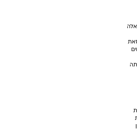
אלה
זאת
ים
תה
ת
ן