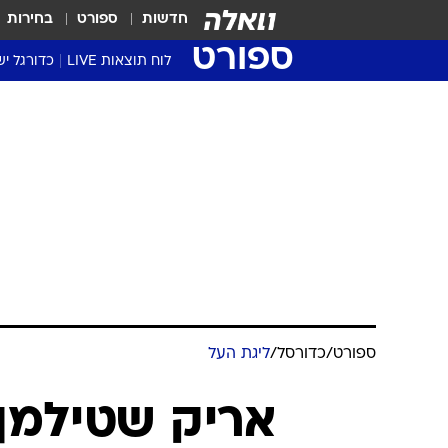
חדשות
ספורט
בחירות
ספורט
לוח תוצאות LIVE
כדורגל יש
ליגת העל Winner
סטט' ליגת
גביע המדי
גביע הטוט
שגרירים
נבחרות י
ליגה לאומ
ליגה א'
ספורט
/
כדורסל
/
ליגת העל
אריק שטילמן