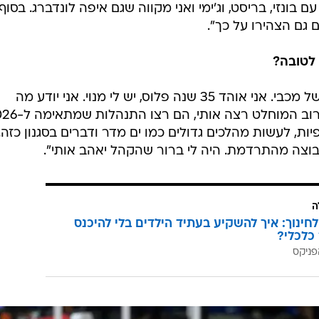
בונזי, בריסט, וג'ימי ואני מקווה שגם איפה לונדברג. בסוף
גם הצהירו על כך".
לטובה?
"לא הופתעתי מהקהל. גם אני אוהד של מכבי. אני אוהד 35 שנה פלוס, יש לי מנוי. אני יודע מה
ות, לעשות מהלכים גדולים כמו ים מדר ודברים בסגנון כזה.
וצה מהתרדמת. היה לי ברור שהקהל יאהב אותי".
ה
לחינוך: איך להשקיע בעתיד הילדים בלי להיכנס
כלכלי?
פניקס