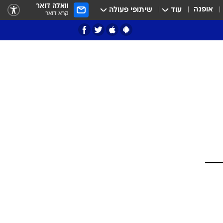
וואלה דואר
אופנה
עוד
שיתופי פעולה
קרא דואר
ציון 3
דאבל דריבל
י