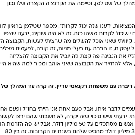
לך של שטילמן, וסיימה את הקדנציה הקצרה שלו נכון
ציאות, ידענו שזה יכול לקרות", מספר שטילמן בראיון לוו
ו שיש 25-30 אחוז סיכוי שיכול לקרות משהו כזה. זה לא היה שוקינג, ידענו שצפוי
. קיוויתי שאני אוכל להשלים מה שרציתי לעשות, הקבוצה ה
עסקים, זו חברה עם בעלי מניות, זה קורה, לפעמים מצליח
זיז את הגבינה פה קצת וזה יוביל את הקבוצה להצלחה
, אלא להחזיר את הקבוצה שאני אוהב ומכיר למה שהיא היי
יברת עם משפחת רקנאטי עדיין. זה קרה עד המהלך של
עמיים לדבר איתו, אבל פעם אחת אני הייתי בחו"ל ופעם אח
רתי. ידעתי שיש סיכוי שזה יקרה, לא חשבתי שהם ירצו לעשות
את זה. זה מעמסה כלכלית מטורפת. אנשים מסתכלים על 50 מיליון דולר, אבל יש פה הזרמת הו
מעבר למניות. הם יצטרכו להשקיע 30 מיליון דולר מהכיס שלהם בשנתיים הקרובות. זה בין 80