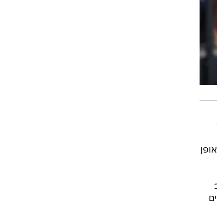
ופן
ם