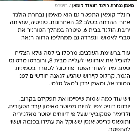
/
מאמן נבחרת הולנד רונאלד קומאן
רויטרס
רונלד קומאן התפטר גם הוא מאימון נבחרת הולנד
אחרי ההדחה בשלב 32 האחרונות. טוניסיה, שהייתה
יריבת הולנד בבית 6, פיטרה במהלך הטורניר את
סברי לאמושי ונפרדה גם ממחליפו הרווה רנאר.
עוד ברשימת העוזבים: מרסלו ביילסה שלא הצליח
להוביל את אורווגאי לעלייה מבית 8, ורוברטו מרטינס
שעזב מיד לאחר הפסד פורטוגל לספרד בשמינית
הגמר, קרלוס קיירוש שהגיע לגאנה חודשיים לפני
המונדיאל, ומאמן ירדן ג'מאל סלמי.
ויש עוד כמה שמות שיסיימו את תפקידם בקרוב.
יורגוס דוניס צפוי להיות מפוטר מאימון ערב הסעודית,
ולדימיר פטקוביץ' שעל פי דיווחים יפוטר מאלג'יריה
ותומאס כריסטיאנסן ששוקל את עתידו בפנמה ועשוי
להתפטר.