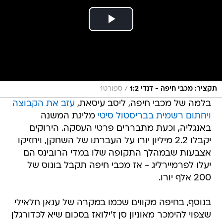
/
תקציר: מכבי חיפה - דנדי 1:2
ספורט1
בלמה של מכבי חיפה, ליסב עיסאת,
עזב את הקבוצה
ויחתום רשמית בבריסטול סיטי
מליגת המשנה
באנגליה, וכעת מתבררים פרטי העסקה. הירוקים
יקבלו 2.2 מיליון יורו על העברתו של השחקן, ויחזיקו
אצבעות שבמהלך התקופה שלו במדי הרובינס הם
יעלו לפרמיירליג - אז מכבי חיפה תקבל בונוס של
200 אלף יורו.
בנוסף, בחיפה מקווים שכמו במקרה של ענאן חלאילי
שצפוי להימכר מאוניון סן ז'ילואז בסכום שיא לכדורגלן