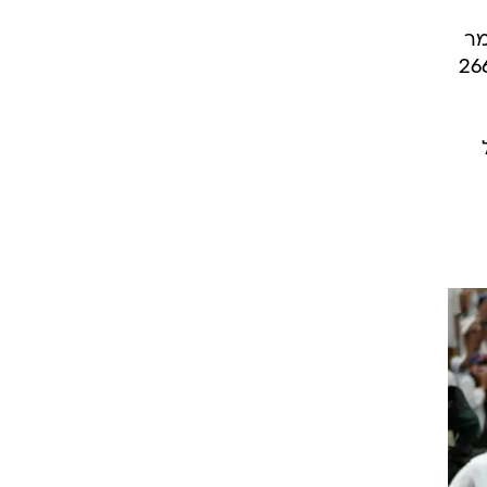
ו חצי גמר
סלאם (שיפור השיא שלו) וכאמור מספר 15 בווימבלדון. זו הייתה גם הפעם ה-266