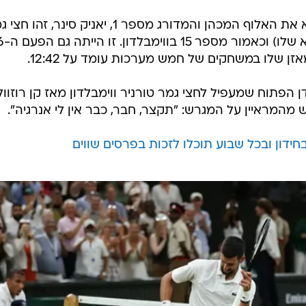
מבחינת ג'וקוביץ', שיפגוש בשלב הבא את האלוף המכהן והמדורג מספר 1, יאניק סינר, זה
55 בטורנירי גרנד 
 הפתוח שמעפיל לחצי גמר טורניר ווימבלדון מאז קן רוזוול
ידון ובכל שבוע תוכלו לזכות בפרסים שווים