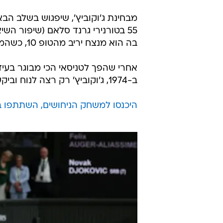
בה הוא מנצח יריב מהטופ 10, כשהמאזן שלו במשחקים של חמש מערכות עומד על 12:42.
אחרי שהפך לטניסאי הכי מבוגר בעידן
ב-1974, ג'וקוביץ' רק רצה לנוח וביקש מהמראיין על המגרש: "תקצר, חבר, כבר אין לי אנרגיה".
היכנסו למשחק הניחושים, השתתפו בח