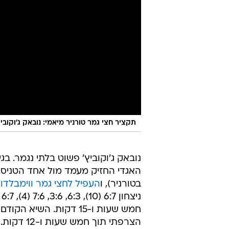
תקציר חצי גמר טורניר מיאמי: נובאק ג'וקוביץ' ניצח 0:2 את גריגו
בטורניר), ו
העפיל לחצי גמר ווימבלדו
הצרפתי תוך חמש שעות ו-12 דקות.