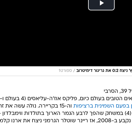
/
ר דימיטרוב
ספורט1
נובאק ג'וקוביץ' פשוט בלתי נגמר. בגיל 39, הסרבי
ן בפעם השמינית ברציפות
וה-15 בקריירה. נולה עשה את ז
ניצחון 6:7 (10), 6:3, 3:6, 7:6 (4), 6:7 (4) במשחק שהפך לרבע הגמר הארוך בתולדות ווימבלדון 
חמש שעות ו-15 דקות. השיא הקודם נקבע ב-2008, אז ריינר שוטלר הגרמני ניצח את ארנו קלמ