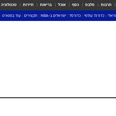
תרבות
סלבס
כסף
אוכל
בריאות
תיירות
טכנולוגיה
ראלי
כדורגל עולמי
כדורסל
ישראלים ב-NBA
תקצירים
עוד בספורט
ליגה אנגלית
ליגת העל
דני אבדיה
מונדיאל 2026
 העל
ליגה ספרדית
דאבל דריבל
NBA
נה
ליגה איטלקית
יורוליג וכדורסל אירופי
טבלאות
ו
ליגה גרמנית
ליגה לאומית
פודקאסטים
ליגה צרפתית
נבחרות ישראל בכדורסל
מסכמים מחזור
שראל
ליגת האלופות
כדורסל נשים
אבא של שבת
ית
הליגה האירופית
מעל הטבעת
דרום אמריקה
סערה בממלכה
טניס
טראש טוק
ספורט אמריקא
פוקר