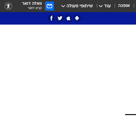
וואלה דואר
אופנה
עוד
שיתופי פעולה
קרא דואר
ציון 3
דאבל דריבל
י