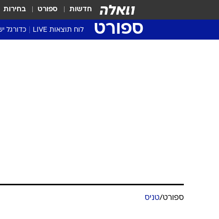
חדשות
ספורט
בחירות
ספורט
לוח תוצאות LIVE
כדורגל יש
ליגת העל Winner
סטט' ליגת
גביע המדי
גביע הטוט
שגרירים
נבחרות י
ליגה לאומ
ליגה א'
ספורט
/
טניס