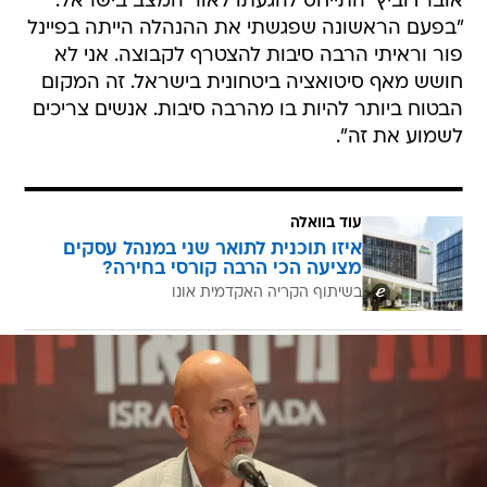
אוברדוביץ' התייחס להגעתו לאור המצב בישראל:
"בפעם הראשונה שפגשתי את ההנהלה הייתה בפיינל
פור וראיתי הרבה סיבות להצטרף לקבוצה. אני לא
חושש מאף סיטואציה ביטחונית בישראל. זה המקום
הבטוח ביותר להיות בו מהרבה סיבות. אנשים צריכים
לשמוע את זה".
עוד בוואלה
איזו תוכנית לתואר שני במנהל עסקים
מציעה הכי הרבה קורסי בחירה?
בשיתוף הקריה האקדמית אונו