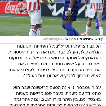
/
קיליאן אמבפה מול פרגוואי
GettyImages
הכוכב הצרפתי הוסיף: "בגלל הפזיזות והגזענות
הגלויה שלך, העולם כבר שכח את הדרך ההיסטורית
והמאמץ של שחקני פרגוואי במונדיאל הזה, ובמקום
זאת מדבר על אישה חסרת יכולת שמציגה את
התדמית הגרועה ביותר של מדינתה. לעולם לא אתן
לאנשים כמוך להפיץ שנאה וגזענות בעולם".
עבור אמבפה, זו אינה הפעם הראשונה שבה הוא
מתמודד עם גזענות. בעבר ספג קריאות גזעניות
באצטדיונים, בין היתר ביורו 2021, וגם לאחר גמר
מונדיאל 2022 הוצף ברשתות החברתיות בהודעות