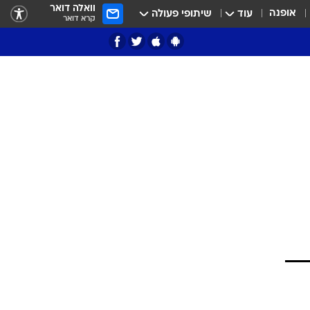
וואלה דואר
אופנה
עוד
שיתופי פעולה
קרא דואר
ציון 3
דאבל דריבל
י