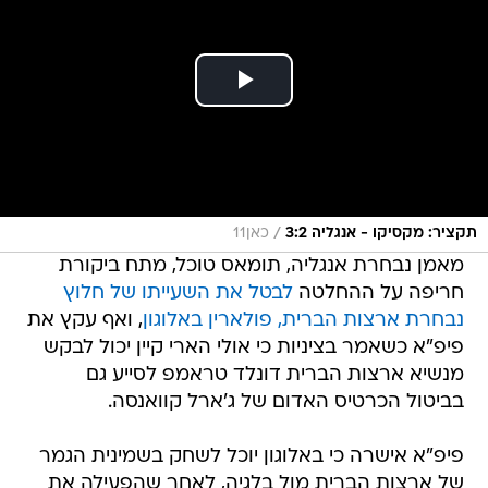
/
תקציר: מקסיקו - אנגליה 3:2
כאן11
מאמן נבחרת אנגליה, תומאס טוכל, מתח ביקורת
חריפה על ההחלטה
לבטל את השעייתו של חלוץ
נבחרת ארצות הברית, פולארין באלוגון
, ואף עקץ את
פיפ"א כשאמר בציניות כי אולי הארי קיין יכול לבקש
מנשיא ארצות הברית דונלד טראמפ לסייע גם
בביטול הכרטיס האדום של ג'ארל קוואנסה.
פיפ"א אישרה כי באלוגון יוכל לשחק בשמינית הגמר
של ארצות הברית מול בלגיה, לאחר שהפעילה את