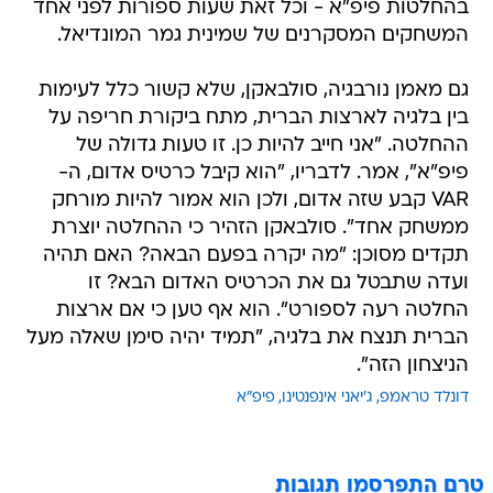
בהחלטות פיפ"א - וכל זאת שעות ספורות לפני אחד
המשחקים המסקרנים של שמינית גמר המונדיאל.
גם מאמן נורבגיה, סולבאקן, שלא קשור כלל לעימות
בין בלגיה לארצות הברית, מתח ביקורת חריפה על
ההחלטה. "אני חייב להיות כן. זו טעות גדולה של
פיפ"א", אמר. לדבריו, "הוא קיבל כרטיס אדום, ה-
VAR קבע שזה אדום, ולכן הוא אמור להיות מורחק
ממשחק אחד". סולבאקן הזהיר כי ההחלטה יוצרת
תקדים מסוכן: "מה יקרה בפעם הבאה? האם תהיה
ועדה שתבטל גם את הכרטיס האדום הבא? זו
החלטה רעה לספורט". הוא אף טען כי אם ארצות
הברית תנצח את בלגיה, "תמיד יהיה סימן שאלה מעל
הניצחון הזה".
דונלד טראמפ
ג'יאני אינפנטינו
פיפ"א
טרם התפרסמו תגובות