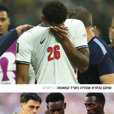
/
שחקן נבחרת אנגליה ג'ארל קוואנסה
רויטרס